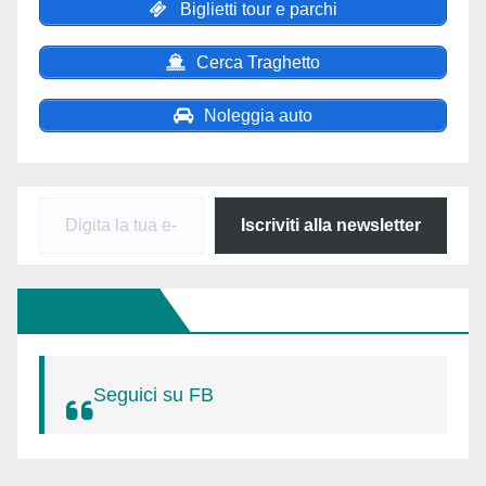
Biglietti tour e parchi
Cerca Traghetto
Noleggia auto
Digita
Iscriviti alla newsletter
la
tua
Seguici Su FB
e-
mail...
Seguici su FB