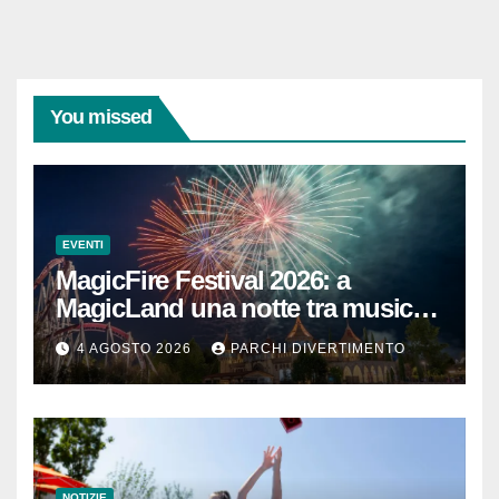
You missed
EVENTI
MagicFire Festival 2026: a
MagicLand una notte tra musica,
fuochi d’artificio e attrazioni
4 AGOSTO 2026
PARCHI DIVERTIMENTO
NOTIZIE