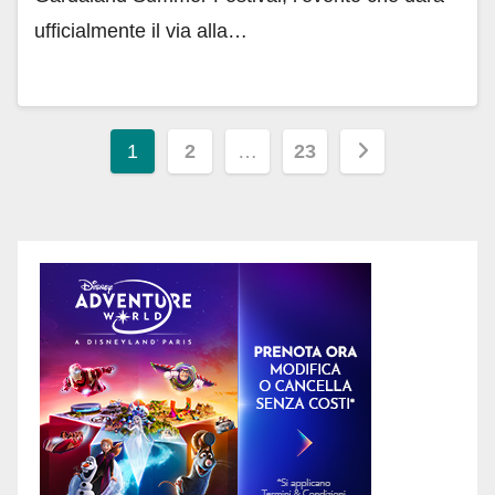
ufficialmente il via alla…
Paginazione
1
2
…
23
degli
articoli