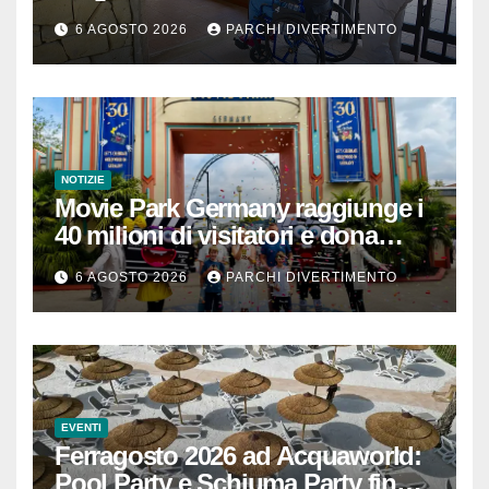
passeggino o sedia a rotelle
6 AGOSTO 2026
PARCHI DIVERTIMENTO
NOTIZIE
Movie Park Germany raggiunge i
40 milioni di visitatori e dona
40.000 euro
6 AGOSTO 2026
PARCHI DIVERTIMENTO
EVENTI
Ferragosto 2026 ad Acquaworld:
Pool Party e Schiuma Party fino a