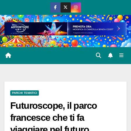
Salta
al
contenuto
PARCHI TEMATICI
Futuroscope, il parco
francesce che ti fa
viaggiare nel futuro