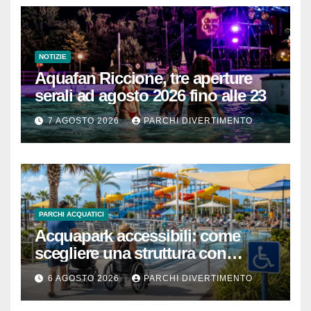
NOTIZIE
Aquafan Riccione, tre aperture
serali ad agosto 2026 fino alle 23
7 AGOSTO 2026
PARCHI DIVERTIMENTO
PARCHI ACQUATICI
Acquapark accessibili: come
scegliere una struttura con
passeggino o sedia a rotelle
6 AGOSTO 2026
PARCHI DIVERTIMENTO