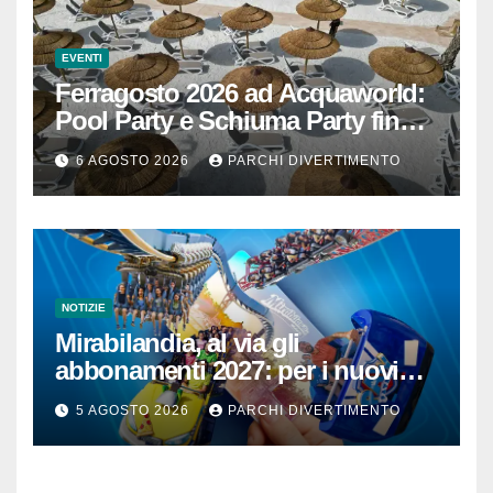
EVENTI
Ferragosto 2026 ad Acquaworld:
Pool Party e Schiuma Party fino a
mezzanotte
6 AGOSTO 2026
PARCHI DIVERTIMENTO
NOTIZIE
Mirabilandia, al via gli
abbonamenti 2027: per i nuovi
iscritti il 2026 è in omaggio
5 AGOSTO 2026
PARCHI DIVERTIMENTO