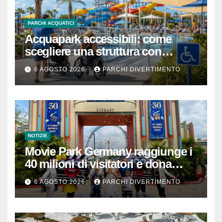
PARCHI ACQUATICI
Acquapark accessibili: come
scegliere una struttura con
passeggino o sedia a rotelle
6 AGOSTO 2026
PARCHI DIVERTIMENTO
NOTIZIE
Movie Park Germany raggiunge i
40 milioni di visitatori e dona
40.000 euro
6 AGOSTO 2026
PARCHI DIVERTIMENTO