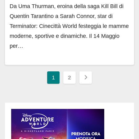
Da Uma Thurman, eroina della saga Kill Bill di
Quentin Tarantino a Sarah Connor, star di
Terminator: Cinecittà World festeggia le mamme
moderne, sportive e dinamiche. Il 14 Maggio
per…
Paginazione
1
2
degli
articoli