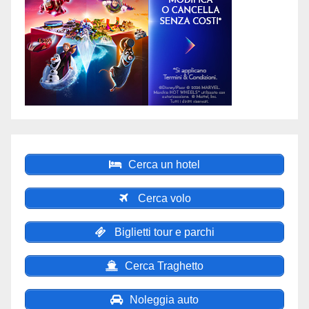
Cerca un hotel
Cerca volo
Biglietti tour e parchi
Cerca Traghetto
Noleggia auto