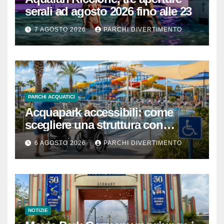
serali ad agosto 2026 fino alle 23
7 AGOSTO 2026
PARCHI DIVERTIMENTO
PARCHI ACQUATICI
Acquapark accessibili: come
scegliere una struttura con
passeggino o sedia a rotelle
6 AGOSTO 2026
PARCHI DIVERTIMENTO
NOTIZIE