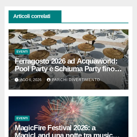
Articoli correlati
EVENTI
Ferragosto 2026 ad Acquaworld:
Pool Party e Schiuma Party fino a
mezzanotte
AGO 6, 2026
PARCHI DIVERTIMENTO
EVENTI
MagicFire Festival 2026: a
MagicLand una notte tra musica,