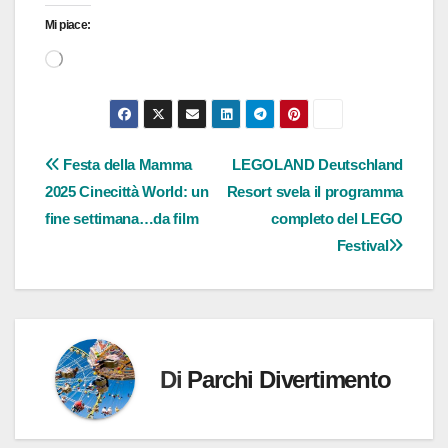
Mi piace:
Caricamento
in
corso…
Navigazione
Festa della Mamma
LEGOLAND Deutschland
2025 Cinecittà World: un
Resort svela il programma
articoli
fine settimana…da film
completo del LEGO
Festival
Di
Parchi Divertimento