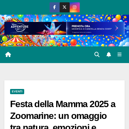
Salta
al
contenuto
EVENTI
Festa della Mamma 2025 a
Zoomarine: un omaggio
tra natura, emozioni e