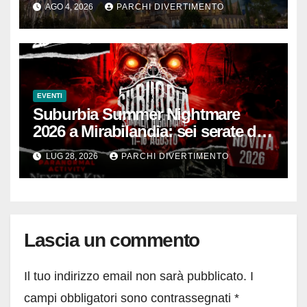
AGO 4, 2026
PARCHI DIVERTIMENTO
EVENTI
Suburbia Summer Nightmare
2026 a Mirabilandia: sei serate da
brivido
LUG 28, 2026
PARCHI DIVERTIMENTO
Lascia un commento
Il tuo indirizzo email non sarà pubblicato.
I
campi obbligatori sono contrassegnati
*