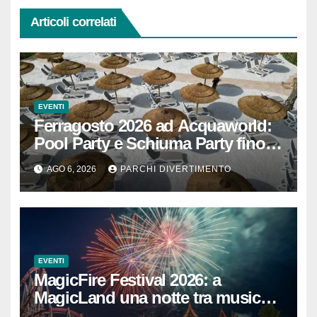
Articoli correlati
EVENTI
Ferragosto 2026 ad Acquaworld:
Pool Party e Schiuma Party fino a
mezzanotte
AGO 6, 2026
PARCHI DIVERTIMENTO
EVENTI
MagicFire Festival 2026: a
MagicLand una notte tra musica,
fuochi d’artificio e attrazioni