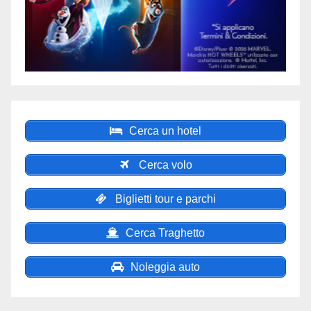
Cerca un hotel
Cerca volo
Biglietti tour e parchi
Cerca Traghetto
Noleggia auto