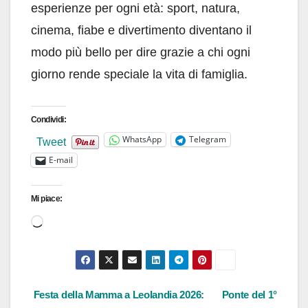
esperienze per ogni età: sport, natura,
cinema, fiabe e divertimento diventano il
modo più bello per dire grazie a chi ogni
giorno rende speciale la vita di famiglia.
Condividi:
WhatsApp
Telegram
Tweet
E-mail
Mi piace:
Caricamento
in
corso…
Navigazione
Festa della Mamma a Leolandia 2026:
Ponte del 1°