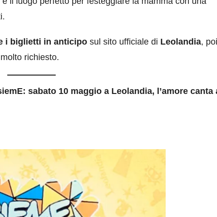
a è il luogo perfetto per festeggiare la mamma con una
i.
 i biglietti in anticipo
sul sito ufficiale di
Leolandia
, po
molto richiesto.
iemE: sabato 10 maggio a Leolandia, l’amore canta 