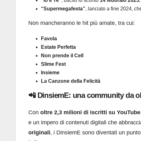
“Io e Te”
, uscito lo scorso
14 febbraio 2025
“Supermegafesta”
, lanciato a fine 2024, c
Non mancheranno le hit più amate, tra cui:
Favola
Estate Perfetta
Non prende il Cell
Slime Fest
Insieme
La Canzone della Felicità
📲 DinsiemE: una community da oltr
Con
oltre 2,3 milioni di iscritti su YouTube
e un impero di contenuti digitali che abbracc
originali
, i DinsiemE sono diventati un punto