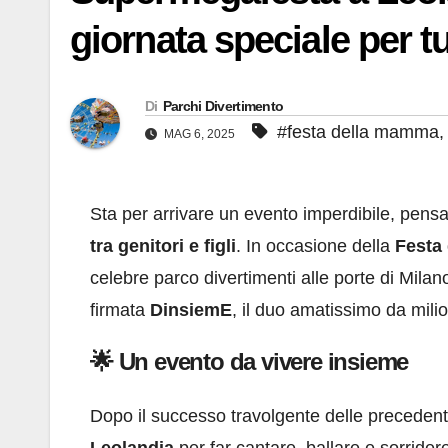
giornata speciale per tu
Di
Parchi Divertimento
#festa della mamma
MAG 6, 2025
Sta per arrivare un evento imperdibile, pensa
tra genitori e figli
. In occasione della
Festa
celebre parco divertimenti alle porte di Milan
firmata
DinsiemE
, il duo amatissimo da milion
🌟 Un evento da vivere insieme
Dopo il successo travolgente delle precedent
Leolandia
per far cantare, ballare e sorridere 