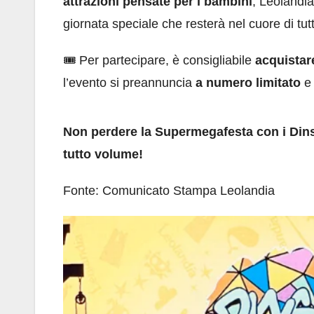
attrazioni pensate per i bambini
, Leolandi
giornata speciale che resterà nel cuore di tutt
🎟️ Per partecipare, è consigliabile
acquistare
l’evento si preannuncia
a numero limitato
e 
Non perdere la Supermegafesta con i Dins
tutto volume!
Fonte: Comunicato Stampa Leolandia