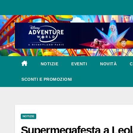
Salta
al
contenuto
NOTIZIE
EVENTI
NOVITÀ
C
SCONTI E PROMOZIONI
NOTIZIE
Supermegafesta a Leol