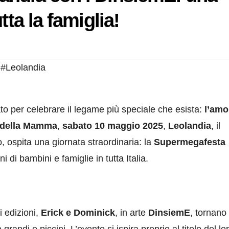
tta la famiglia!
,
#Leolandia
to per celebrare il legame più speciale che esista:
l’amo
 della Mamma
,
sabato 10 maggio 2025
,
Leolandia
, il
o, ospita una giornata straordinaria: la
Supermegafesta
i di bambini e famiglie in tutta Italia.
i edizioni,
Erick e Dominick
, in arte
DinsiemE
, tornano
grandi e piccini. L’evento si ispira proprio al titolo del lo