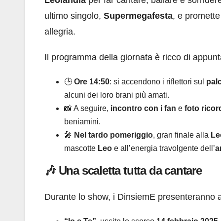
ultimo singolo,
Supermegafesta
, e promette
allegria.
Il programma della giornata è ricco di appunt
🕒
Ore 14:50
: si accendono i riflettori sul
palc
alcuni dei loro brani più amati.
📸 A seguire,
incontro con i fan
e
foto rico
beniamini.
🎤
Nel tardo pomeriggio
, gran finale alla
Le
mascotte
Leo
e all’energia travolgente dell’
a
🎶 Una scaletta tutta da cantare
Durante lo show, i DinsiemE presenteranno an