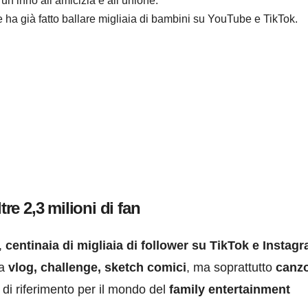
, un inno all’amicizia e all’unione.
he ha già fatto ballare migliaia di bambini su YouTube e TikTok.
e 2,3 milioni di fan
,
centinaia di migliaia di follower su TikTok e Instag
ia
vlog, challenge, sketch comici
, ma soprattutto
canz
 di riferimento per il mondo del
family entertainment