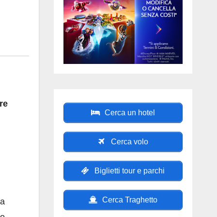
re
Cerca un hotel
Cerca volo
Biglietti tour e parchi
Cerca Traghetto
 a
ro