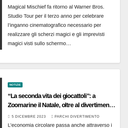
Magical Mischief fa ritorno al Warner Bros.
Studio Tour per il terzo anno per celebrare
l’inganno cinematografico necessario per
realizzare gli scherzi magici e gli imprevisti
magici visti sullo schermo…
NOTIZIE
“La seconda vita dei giocattoli”: a
Zoomarine il Natale, oltre al divertimento,
diventa solidale e sostenibile
5 DICEMBRE 2023
PARCHI DIVERTIMENTO
L’economia circolare passa anche attraverso i