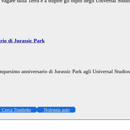
 vagare sulla Terra e a stupire gli ospiti degli Universal Stu
rio di Jurassic Park
nquesimo anniversario di Jurassic Park agli Universal Studios
Cerca Traghetto
Noleggia auto