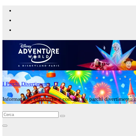
Salta
al
contenuto
I Parchi Divertimento .IT
Informazioni, classifiche e consigli sui parchi divertimento i