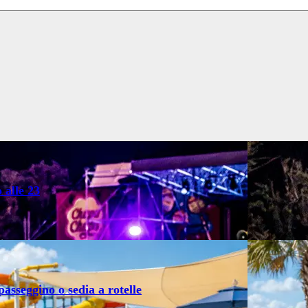
 alle 23
asseggino o sedia a rotelle