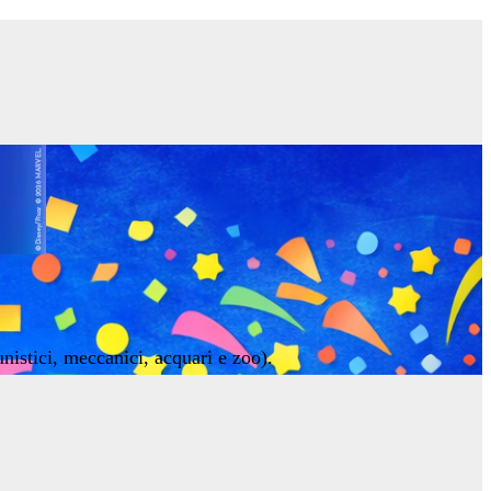
unistici, meccanici, acquari e zoo).