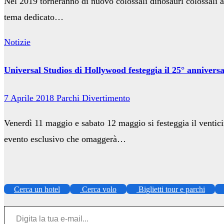
Nel 2019 torneranno di nuovo colossali dinosauri colossali a
tema dedicato…
Notizie
Universal Studios di Hollywood festeggia il 25° anniversa
7 Aprile 2018
Parchi Divertimento
Venerdì 11 maggio e sabato 12 maggio si festeggia il ventici
evento esclusivo che omaggerà…
Cerca un hotel
Cerca volo
Biglietti tour e parchi
Digita