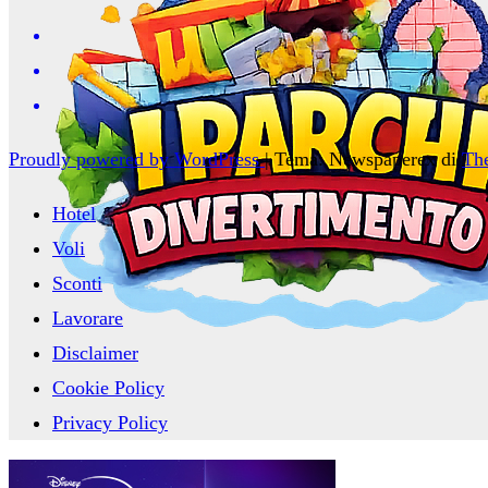
Proudly powered by WordPress
|
Tema: Newspaperex di
Th
Hotel
Voli
Sconti
Lavorare
Disclaimer
Cookie Policy
Privacy Policy