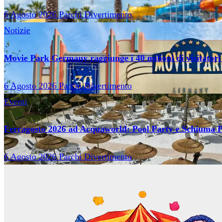
6 Agosto 2026
Parchi Divertimento
Notizie
Movie Park Germany raggiunge i 40 milioni di visitatori
6 Agosto 2026
Parchi Divertimento
Eventi
Ferragosto 2026 ad Acquaworld: Pool Party e Schiuma P
6 Agosto 2026
Parchi Divertimento