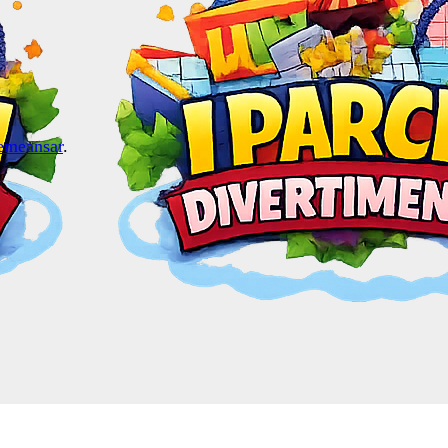
emeansar
.