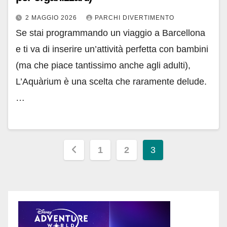
2 MAGGIO 2026
PARCHI DIVERTIMENTO
Se stai programmando un viaggio a Barcellona
e ti va di inserire un’attività perfetta con bambini
(ma che piace tantissimo anche agli adulti),
L’Aquàrium è una scelta che raramente delude.
…
Paginazione
1
2
3
degli
articoli