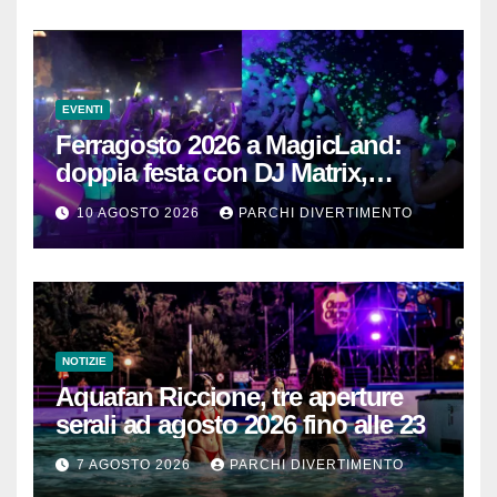
EVENTI
Ferragosto 2026 a MagicLand:
doppia festa con DJ Matrix,
Ulisse Marciano e Schiuma Party
10 AGOSTO 2026
PARCHI DIVERTIMENTO
NOTIZIE
Aquafan Riccione, tre aperture
serali ad agosto 2026 fino alle 23
7 AGOSTO 2026
PARCHI DIVERTIMENTO