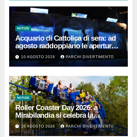
NOTIZIE
Acquario di Cattolica di sera: ad
agosto raddoppiano le aperture
serali
10 AGOSTO 2026
PARCHI DIVERTIMENTO
NOTIZIE
Roller Coaster Day 2026: a
Mirabilandia si celebra la
passione per le montagne russe
10 AGOSTO 2026
PARCHI DIVERTIMENTO