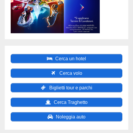
Cerca un hotel
Cerca volo
Biglietti tour e parchi
Cerca Traghetto
Noleggia auto