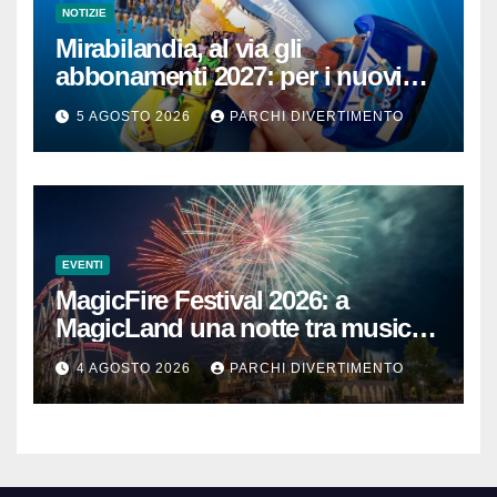
NOTIZIE
Mirabilandia, al via gli
abbonamenti 2027: per i nuovi
iscritti il 2026 è in omaggio
5 AGOSTO 2026
PARCHI DIVERTIMENTO
EVENTI
MagicFire Festival 2026: a
MagicLand una notte tra musica,
fuochi d’artificio e attrazioni
4 AGOSTO 2026
PARCHI DIVERTIMENTO