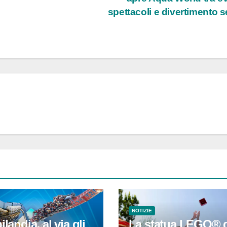
spettacoli e divertimento s
NOTIZIE
ilandia, al via gli
La statua LEGO® 