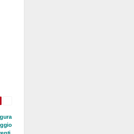
ugura
aggio
enti,