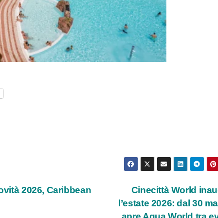
l
ovità 2026, Caribbean
Cinecittà World ina
l’estate 2026: dal 30 m
apre Aqua World tra ev