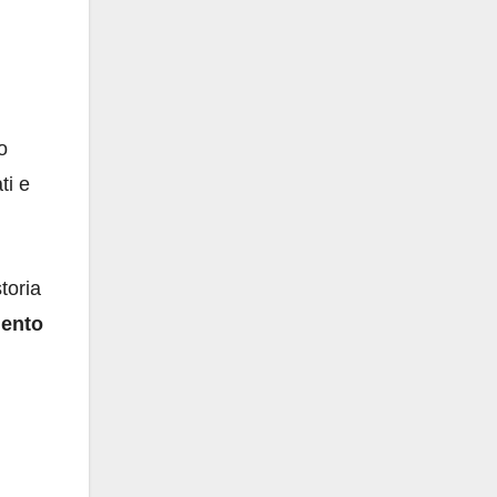
o
ti e
toria
mento