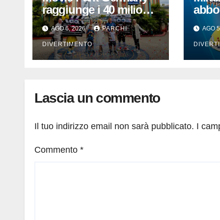
raggiunge i 40 milioni
abbo
di visitatori e dona
i nuov
AGO 6, 2026
PARCHI
AGO 5
40.000 euro
in o
DIVERTIMENTO
DIVERT
Lascia un commento
Il tuo indirizzo email non sarà pubblicato.
I cam
Commento
*