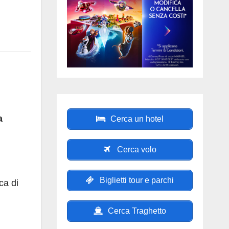
a
Cerca un hotel
Cerca volo
Biglietti tour e parchi
ca di
Cerca Traghetto