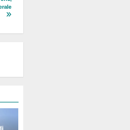
erale
di