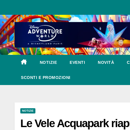
Salta
al
contenuto
NOTIZIE
EVENTI
NOVITÀ
C
SCONTI E PROMOZIONI
NOTIZIE
Le Vele Acquapark riapre