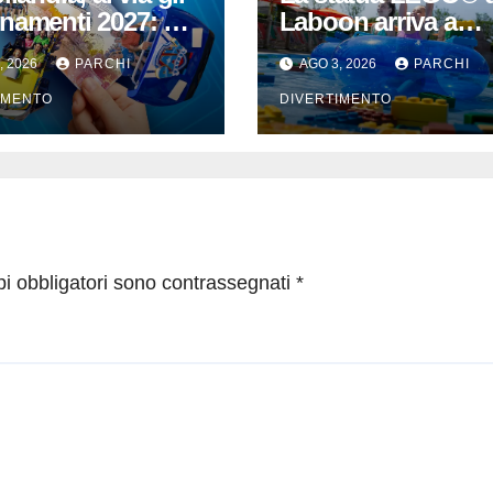
namenti 2027: per
Laboon arriva a
i iscritti il 2026 è
LEGOLAND® Wate
, 2026
PARCHI
AGO 3, 2026
PARCHI
maggio
Park Gardaland
IMENTO
DIVERTIMENTO
pi obbligatori sono contrassegnati
*