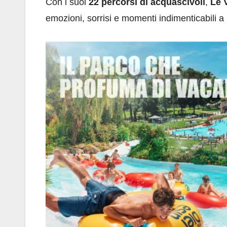
Con i suoi
22 percorsi di acquascivoli
,
Le 
emozioni, sorrisi e momenti indimenticabili a mi