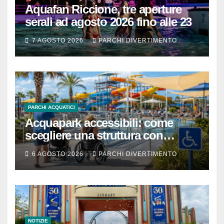
Aquafan Riccione, tre aperture
serali ad agosto 2026 fino alle 23
7 AGOSTO 2026
PARCHI DIVERTIMENTO
PARCHI ACQUATICI
Acquapark accessibili: come
scegliere una struttura con
passeggino o sedia a rotelle
6 AGOSTO 2026
PARCHI DIVERTIMENTO
NOTIZIE