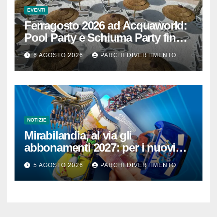
EVENTI
Ferragosto 2026 ad Acquaworld:
Pool Party e Schiuma Party fino a
mezzanotte
6 AGOSTO 2026
PARCHI DIVERTIMENTO
NOTIZIE
Mirabilandia, al via gli
abbonamenti 2027: per i nuovi
iscritti il 2026 è in omaggio
5 AGOSTO 2026
PARCHI DIVERTIMENTO