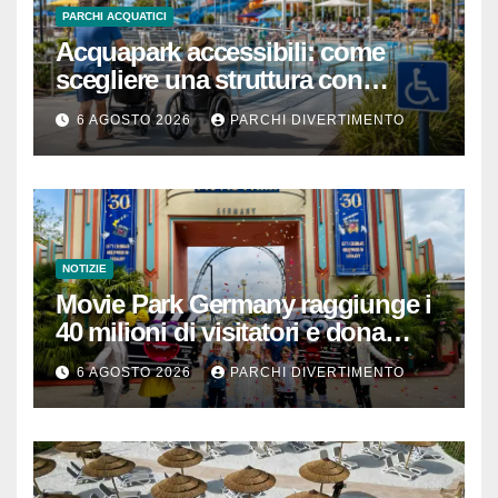
PARCHI ACQUATICI
Acquapark accessibili: come
scegliere una struttura con
passeggino o sedia a rotelle
6 AGOSTO 2026
PARCHI DIVERTIMENTO
NOTIZIE
Movie Park Germany raggiunge i
40 milioni di visitatori e dona
40.000 euro
6 AGOSTO 2026
PARCHI DIVERTIMENTO