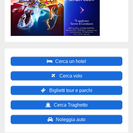
Cerca un hotel
Cerca volo
Biglietti tour e parchi
Cerca Traghetto
Noleggia auto