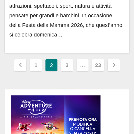
attrazioni, spettacoli, sport, natura e attività
pensate per grandi e bambini. In occasione
della Festa della Mamma 2026, che quest’anno
si celebra domenica…
Paginazione
1
2
3
…
23
degli
articoli