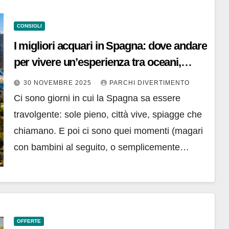
CONSIGLI
I migliori acquari in Spagna: dove andare
per vivere un’esperienza tra oceani,
squali e tunnel sottomarini
30 NOVEMBRE 2025
PARCHI DIVERTIMENTO
Ci sono giorni in cui la Spagna sa essere
travolgente: sole pieno, città vive, spiagge che
chiamano. E poi ci sono quei momenti (magari
con bambini al seguito, o semplicemente…
OFFERTE