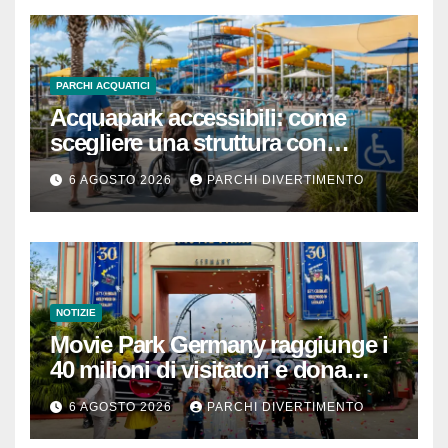
PARCHI ACQUATICI
Acquapark accessibili: come
scegliere una struttura con
passeggino o sedia a rotelle
6 AGOSTO 2026
PARCHI DIVERTIMENTO
NOTIZIE
Movie Park Germany raggiunge i
40 milioni di visitatori e dona
40.000 euro
6 AGOSTO 2026
PARCHI DIVERTIMENTO