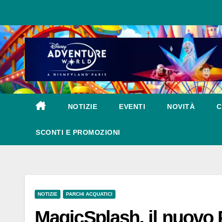
Salta
al
contenuto
NOTIZIE
EVENTI
NOVITÀ
C
SCONTI E PROMOZIONI
NOTIZIE
PARCHI ACQUATICI
MagicSplash, il nuovo