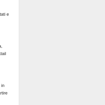
ati e
a,
tail
 in
rtire