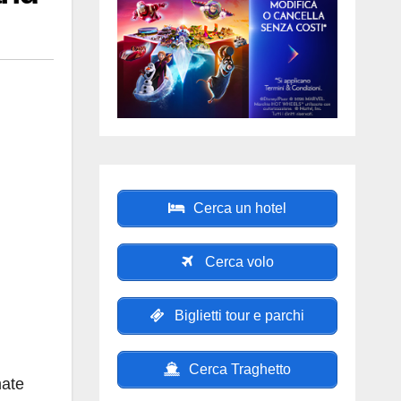
Cerca un hotel
Cerca volo
Biglietti tour e parchi
Cerca Traghetto
mate