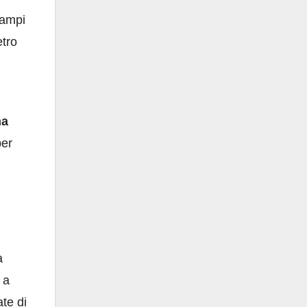
campi
etro
na
per
a
 a
ate di