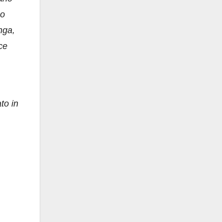
po
nga,
ce
to in