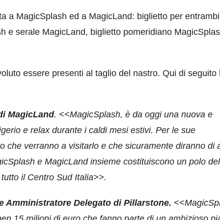
ita a MagicSplash ed a MagicLand: biglietto per entrambi
lash e serale MagicLand, biglietto pomeridiano MagicSpla
luto essere presenti al taglio del nastro. Qui di seguito 
di MagicLand
. <<MagicSplash, è da oggi una nuova e
gerio e relax durante i caldi mesi estivi. Per le sue
oro che verranno a visitarlo e che sicuramente diranno di 
MagicSplash e MagicLand insieme costituiscono un polo del
tutto il Centro Sud Italia>>.
 Amministratore Delegato di Pillarstone.
<<MagicSp
ben 15 milioni di euro che fanno parte di un ambizioso p