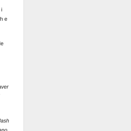
 i
sh e
le
aver
lash
iano