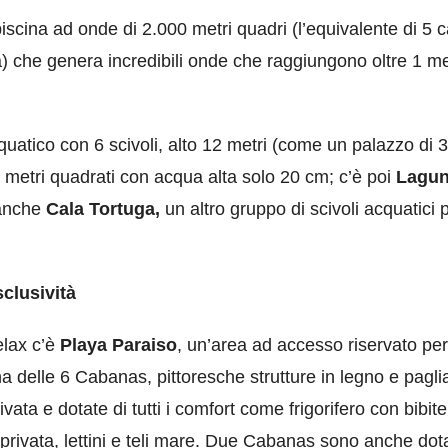
piscina ad onde di 2.000 metri quadri (l’equivalente di 5 
a) che genera incredibili onde che raggiungono oltre 1 m
uatico con 6 scivoli, alto 12 metri (come un palazzo di 3
00 metri quadrati con acqua alta solo 20 cm; c’è poi
Lagu
 anche
Cala Tortuga,
un altro gruppo di scivoli acquatici 
clusività
elax c’è
Playa Paraiso
, un’area ad accesso riservato per
na delle 6 Cabanas, pittoresche strutture in legno e pagli
ata e dotate di tutti i comfort come frigorifero con bibite
 privata, lettini e teli mare. Due Cabanas sono anche dot