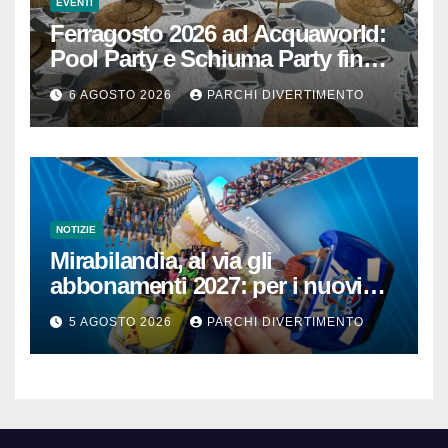
EVENTI
Ferragosto 2026 ad Acquaworld:
Pool Party e Schiuma Party fino a
mezzanotte
6 AGOSTO 2026
PARCHI DIVERTIMENTO
NOTIZIE
Mirabilandia, al via gli
abbonamenti 2027: per i nuovi
iscritti il 2026 è in omaggio
5 AGOSTO 2026
PARCHI DIVERTIMENTO