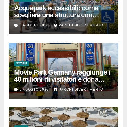
Acquapark accessibili: come
scegliere una struttura con
passeggino o sedia a rotelle
6 AGOSTO 2026
PARCHI DIVERTIMENTO
NOTIZIE
Movie Park Germany raggiunge i
40 milioni di visitatori e dona
40.000 euro
6 AGOSTO 2026
PARCHI DIVERTIMENTO