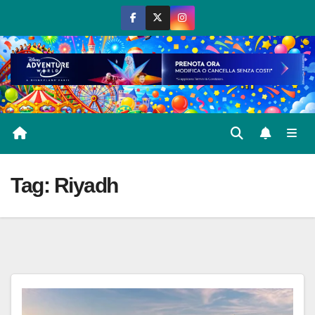
Salta
al
contenuto
Tag:
Riyadh