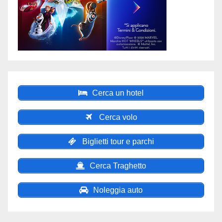
Cerca un hotel
Cerca volo
Biglietti tour e parchi
Cerca Traghetto
Noleggia auto