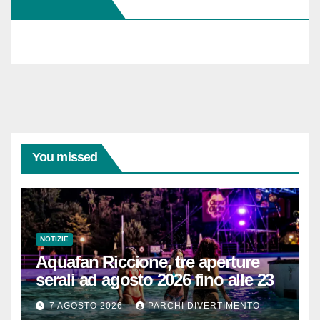
Seguici Su FB
e-
mail...
You missed
NOTIZIE
Aquafan Riccione, tre aperture
serali ad agosto 2026 fino alle 23
7 AGOSTO 2026
PARCHI DIVERTIMENTO