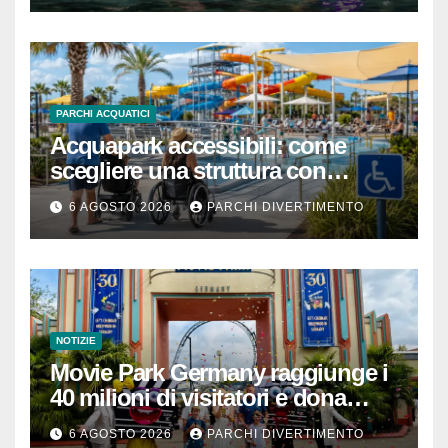
PARCHI ACQUATICI
Acquapark accessibili: come
scegliere una struttura con
passeggino o sedia a rotelle
6 AGOSTO 2026
PARCHI DIVERTIMENTO
NOTIZIE
Movie Park Germany raggiunge i
40 milioni di visitatori e dona
40.000 euro
6 AGOSTO 2026
PARCHI DIVERTIMENTO