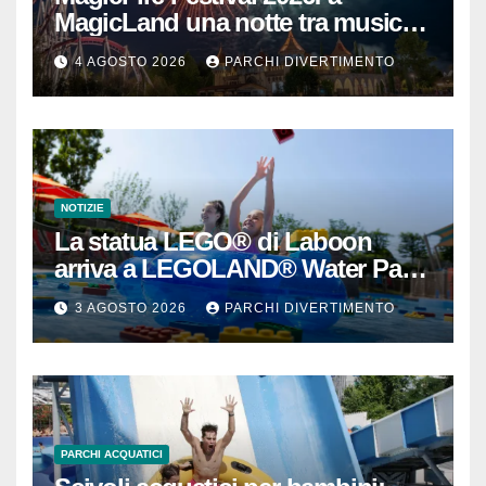
MagicLand una notte tra musica,
fuochi d’artificio e attrazioni
4 AGOSTO 2026
PARCHI DIVERTIMENTO
NOTIZIE
La statua LEGO® di Laboon
arriva a LEGOLAND® Water Park
Gardaland
3 AGOSTO 2026
PARCHI DIVERTIMENTO
PARCHI ACQUATICI