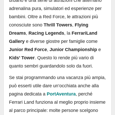
urbano e una serie di attrazioni che alternano
adrenalina pura, simulatori ed esperienze per
bambini. Oltre a Red Force, le attrazioni più
conosciute sono
Thrill Towers
,
Flying
Dreams
,
Racing Legends
, la
FerrariLand
Gallery
e diverse giostre per famiglie come
Junior Red Force
,
Junior Championship
e
Kids’ Tower
. Questo lo rende più vario di
quanto sembri guardandolo solo da fuori.
Se stai programmando una vacanza più ampia,
può esserti utile dare un’occhiata anche alla
pagina dedicata a
PortAventura
, perché
Ferrari Land funziona al meglio proprio insieme
al parco principale: molte persone scelgono