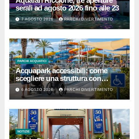
Aquafan Riccione, tre aperture
serali ad agosto 2026 fino alle 23
7 AGOSTO 2026
PARCHI DIVERTIMENTO
PARCHI ACQUATICI
Acquapark accessibili: come
scegliere una struttura con
passeggino o sedia a rotelle
6 AGOSTO 2026
PARCHI DIVERTIMENTO
NOTIZIE