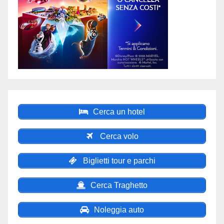
Cerca un hotel
Cerca volo
Biglietti tour e parchi
Cerca Traghetto
Noleggia auto