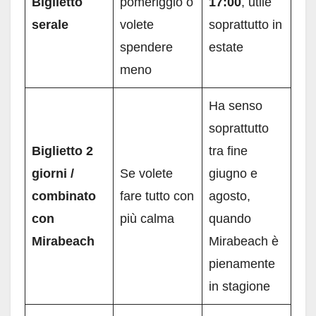
Biglietto
pomeriggio o
17:00
, utile
serale
volete
soprattutto in
spendere
estate
meno
Ha senso
soprattutto
Biglietto 2
tra fine
giorni /
Se volete
giugno e
combinato
fare tutto con
agosto,
con
più calma
quando
Mirabeach
Mirabeach è
pienamente
in stagione