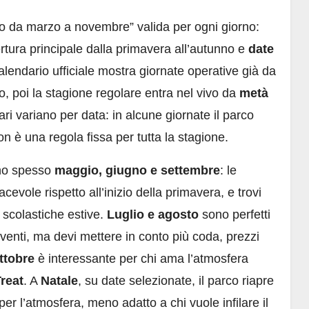
to da marzo a novembre” valida per ogni giorno:
rtura principale dalla primavera all’autunno e
date
 calendario ufficiale mostra giornate operative già da
o, poi la stagione regolare entra nel vivo da
metà
rari variano per data: in alcune giornate il parco
n è una regola fissa per tutta la stagione.
ono spesso
maggio, giugno e settembre
: le
cevole rispetto all’inizio della primavera, e trovi
 scolastiche estive.
Luglio e agosto
sono perfetti
 eventi, ma devi mettere in conto più coda, prezzi
ttobre
è interessante per chi ama l’atmosfera
Treat
. A
Natale
, su date selezionate, il parco riapre
per l’atmosfera, meno adatto a chi vuole infilare il