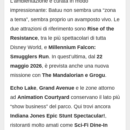
L’ambientazione è curata in modo
impressionante: Batuu non sembra una “zona
a tema”, sembra proprio un avamposto vivo. Le
due attrazioni di riferimento sono
Rise of the
Resistance
, tra le più spettacolari di tutta
Disney World, e
Millennium Falcon:
Smugglers Run
. In quest’ultima, dal
22
maggio 2026
, è prevista anche una nuova
missione con
The Mandalorian e Grogu
.
Echo Lake
,
Grand Avenue
e le zone attorno
ad
Animation Courtyard
conservano il lato più
“show business” del parco. Qui trovi ancora
Indiana Jones Epic Stunt Spectacular!
,
ristoranti molto amati come
Sci-Fi Dine-In