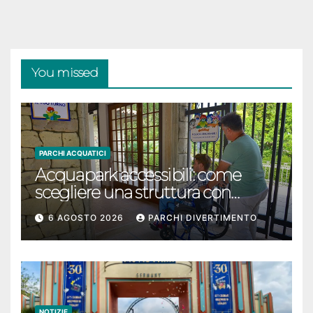
You missed
PARCHI ACQUATICI
Acquapark accessibili: come
scegliere una struttura con
passeggino o sedia a rotelle
6 AGOSTO 2026
PARCHI DIVERTIMENTO
NOTIZIE