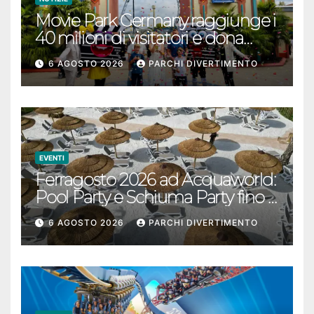
Movie Park Germany raggiunge i
40 milioni di visitatori e dona
40.000 euro
6 AGOSTO 2026
PARCHI DIVERTIMENTO
EVENTI
Ferragosto 2026 ad Acquaworld:
Pool Party e Schiuma Party fino a
mezzanotte
6 AGOSTO 2026
PARCHI DIVERTIMENTO