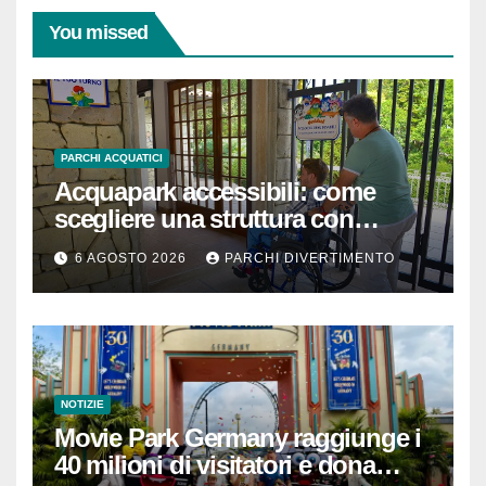
You missed
PARCHI ACQUATICI
Acquapark accessibili: come
scegliere una struttura con
passeggino o sedia a rotelle
6 AGOSTO 2026
PARCHI DIVERTIMENTO
NOTIZIE
Movie Park Germany raggiunge i
40 milioni di visitatori e dona