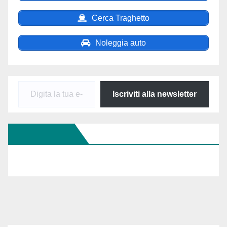
Cerca Traghetto
Noleggia auto
Digita
Iscriviti alla newsletter
la
tua
Seguici Su FB
e-
mail...