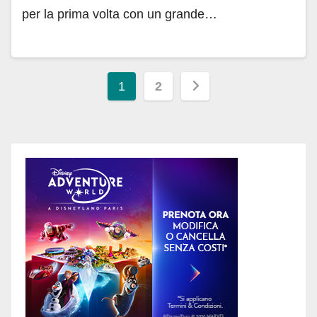
per la prima volta con un grande…
Paginazione
1
2
degli
articoli