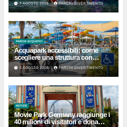
7 AGOSTO 2026
PARCHI DIVERTIMENTO
PARCHI ACQUATICI
Acquapark accessibili: come
scegliere una struttura con
passeggino o sedia a rotelle
6 AGOSTO 2026
PARCHI DIVERTIMENTO
NOTIZIE
Movie Park Germany raggiunge i
40 milioni di visitatori e dona