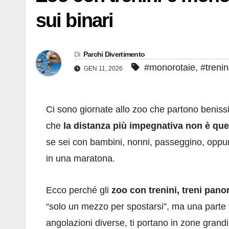
sui binari
Di
Parchi Divertimento
#monorotaie
,
#treni
GEN 11, 2026
Ci sono giornate allo zoo che partono benissimo
che
la distanza più impegnativa non è quel
se sei con bambini, nonni, passeggino, oppur
in una maratona.
Ecco perché gli
zoo con trenini, treni pan
“solo un mezzo per spostarsi”, ma una parte v
angolazioni diverse, ti portano in zone grandi