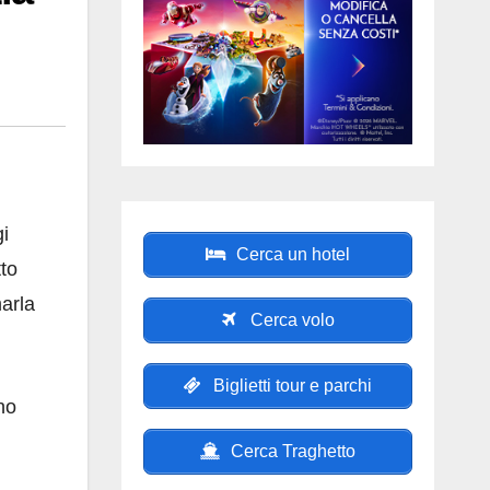
gi
Cerca un hotel
tto
arla
Cerca volo
Biglietti tour e parchi
no
Cerca Traghetto