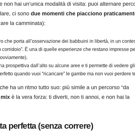
 non hai un’unica modalità di visita: puoi alternare perco
olare, ci sono
due momenti che piacciono praticament
zare la camminata):
iro che porta all’osservazione dei babbuini in libertà, in un conte
un corridoio”. È una di quelle esperienze che restano impresse p
, ovviamente).
na prospettiva dall’alto su alcune aree e ti permette di vedere gli
erfetto quando vuoi “ricaricare” le gambe ma non vuoi perdere 
 che ha un ritmo tutto suo: più simile a un percorso “da
l mix
è la vera forza: ti diverti, non ti annoi, e non hai la
 perfetta (senza correre)