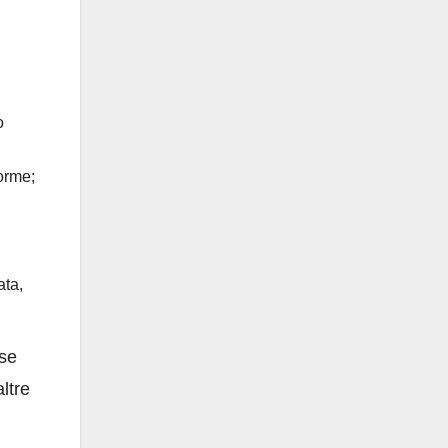
o
orme;
ata,
ose
ltre