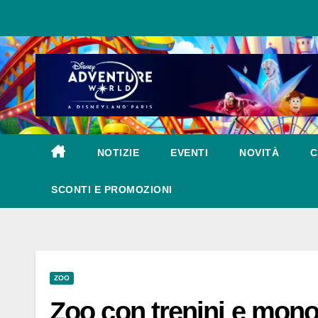
Salta
al
contenuto
NOTIZIE
EVENTI
NOVITÀ
C
SCONTI E PROMOZIONI
ZOO
Zoo con trenini e monor