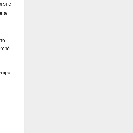
rsi e
e a
sto
erché
tempo.