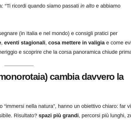
sa: “Ti ricordi quando siamo passati
in alto
e abbiamo
egnare (in Italia e nel mondo) e consigli pratici per
e
,
eventi stagionali
,
cosa mettere in valigia
e come evi
omeriggio e scoprire che la corsa panoramica chiude prima
 monorotaia) cambia davvero la
 o “immersi nella natura”, hanno un obiettivo chiaro: far v
sibile. Risultato?
spazi più grandi
, percorsi più lunghi, 