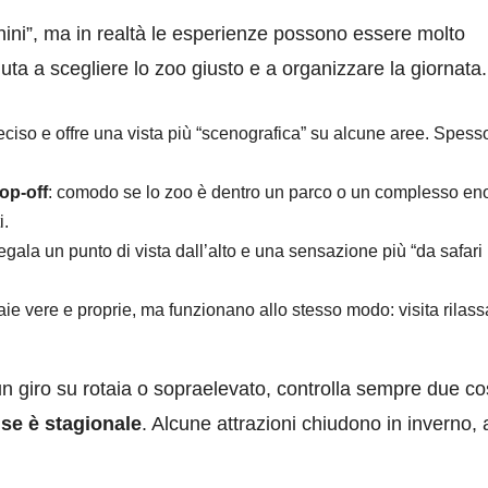
nini”, ma in realtà le esperienze possono essere molto
aiuta a scegliere lo zoo giusto e a organizzare la giornata.
preciso e offre una vista più “scenografica” su alcune aree. Spess
op-off
: comodo se lo zoo è dentro un parco o un complesso en
i.
egala un punto di vista dall’alto e una sensazione più “da safari
aie vere e proprie, ma funzionano allo stesso modo: visita rilass
n giro su rotaia o sopraelevato, controlla sempre due c
e
se è stagionale
. Alcune attrazioni chiudono in inverno, a