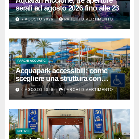
Aquafan Riccione, tre aperture
serali ad agosto 2026 fino alle 23
7 AGOSTO 2026
PARCHI DIVERTIMENTO
PARCHI ACQUATICI
Acquapark accessibili: come
scegliere una struttura con
passeggino o sedia a rotelle
6 AGOSTO 2026
PARCHI DIVERTIMENTO
NOTIZIE