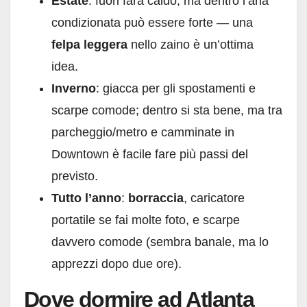
Estate
: fuori farà caldo, ma dentro l’aria
condizionata può essere forte — una
felpa leggera
nello zaino è un’ottima
idea.
Inverno
: giacca per gli spostamenti e
scarpe comode; dentro si sta bene, ma tra
parcheggio/metro e camminate in
Downtown è facile fare più passi del
previsto.
Tutto l’anno
:
borraccia
, caricatore
portatile se fai molte foto, e scarpe
davvero comode (sembra banale, ma lo
apprezzi dopo due ore).
Dove dormire ad Atlanta