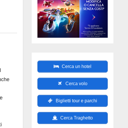
Cerca un hotel
l
anche
Cerca volo
re
Biglietti tour e parchi
Cerca Traghetto
i