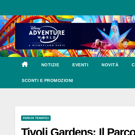
Salta
al
contenuto
NOTIZIE
EVENTI
NOVITÀ
C
SCONTI E PROMOZIONI
PARCHI TEMATICI
Tivoli Gardens: Il Parco