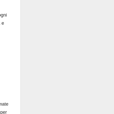
ogni
a e
amate
 per