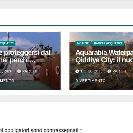
CQUATICI
NOTIZIE
PARCHI ACQUATICI
 proteggersi dal
Aquarabia Waterpa
nei parchi
Qiddiya City: il nu
tici: guida
grande parco
1, 2026
PARCHI
DIC 28, 2025
PARCHI
ca per adulti e
acquatico vicino
ini
Riyadh
IMENTO
DIVERTIMENTO
pi obbligatori sono contrassegnati
*