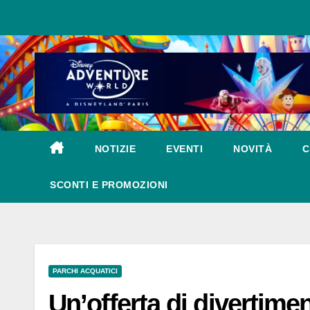
Salta
al
contenuto
NOTIZIE
EVENTI
NOVITÀ
C
SCONTI E PROMOZIONI
PARCHI ACQUATICI
Un’offerta di divertim