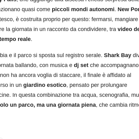
funzionano quasi come
piccoli mondi autonomi
.
New Por
atesco, è costruita proprio per questo: fermarsi, mangiare
re la giornata in un racconto da condividere, tra
video de
 tempo reale
.
ia e il parco si sposta sul registro serale.
Shark Bay
di
giornata ballando, con musica e
dj set
che accompagnano 
non ha ancora voglia di staccare, il finale è affidato al
so in un
giardino esotico
, pensato per prolungare
piscine. In questa combinazione tra acqua, scenografia, m
olo un parco, ma una giornata piena
, che cambia ritm