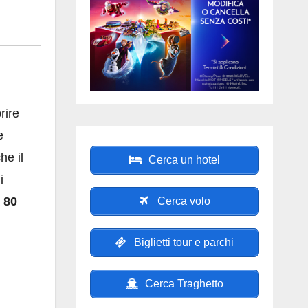
rire
e
he il
Cerca un hotel
i
a
80
Cerca volo
Biglietti tour e parchi
Cerca Traghetto