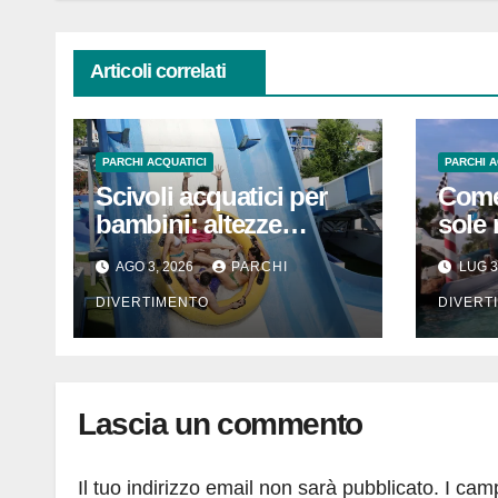
Articoli correlati
PARCHI ACQUATICI
PARCHI A
Scivoli acquatici per
Come
bambini: altezze
sole 
minime, età e
acqua
AGO 3, 2026
PARCHI
LUG 3
sicurezza
prati
bamb
DIVERTIMENTO
DIVERT
Lascia un commento
Il tuo indirizzo email non sarà pubblicato.
I cam