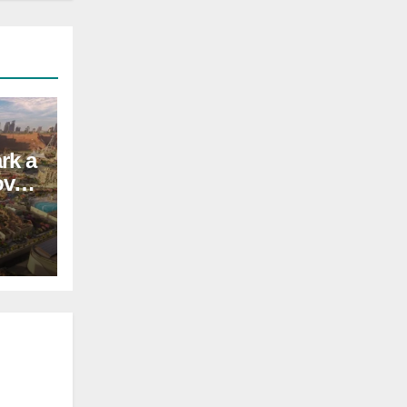
rk a
ovo