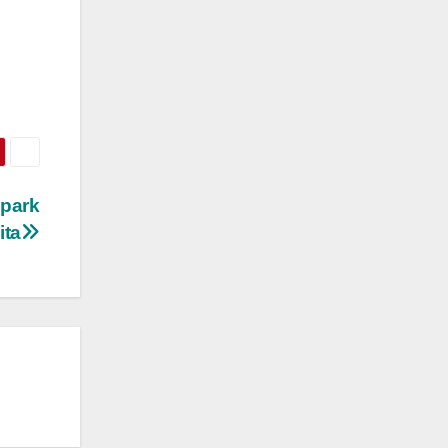
apark
ita