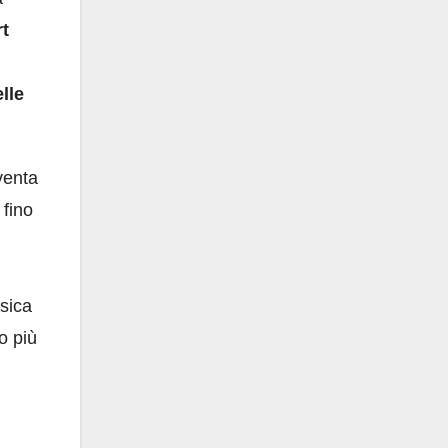
t
lle
venta
fino
usica
o più