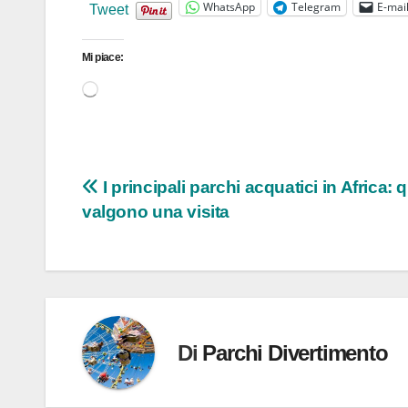
WhatsApp
Telegram
E-mai
Tweet
Mi piace:
Caricamento
in
corso…
Navigazione
I principali parchi acquatici in Africa: q
valgono una visita
articoli
Di
Parchi Divertimento