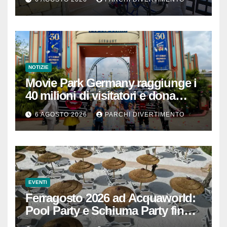
NOTIZIE
Movie Park Germany raggiunge i
40 milioni di visitatori e dona
40.000 euro
6 AGOSTO 2026
PARCHI DIVERTIMENTO
EVENTI
Ferragosto 2026 ad Acquaworld:
Pool Party e Schiuma Party fino a
mezzanotte