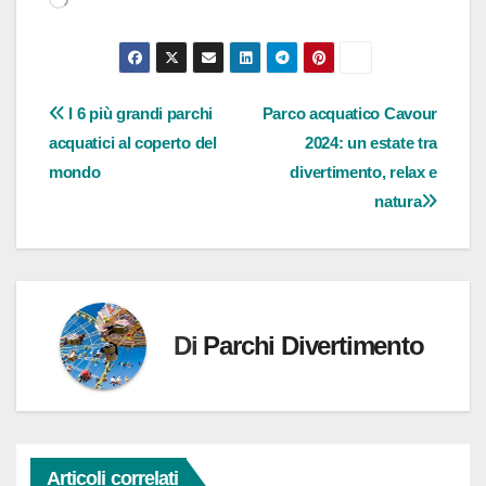
in
corso…
Navigazione
I 6 più grandi parchi
Parco acquatico Cavour
acquatici al coperto del
2024: un estate tra
articoli
mondo
divertimento, relax e
natura
Di
Parchi Divertimento
Articoli correlati