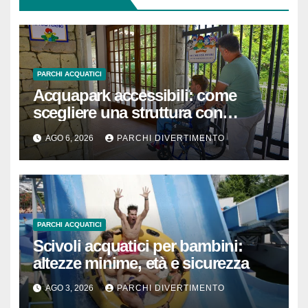
PARCHI ACQUATICI
Acquapark accessibili: come
scegliere una struttura con
passeggino o sedia a rotelle
AGO 6, 2026
PARCHI DIVERTIMENTO
PARCHI ACQUATICI
Scivoli acquatici per bambini:
altezze minime, età e sicurezza
AGO 3, 2026
PARCHI DIVERTIMENTO