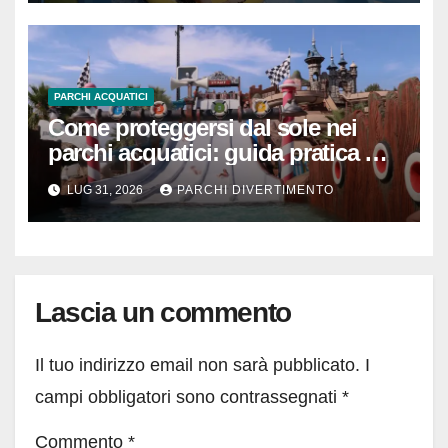
PARCHI ACQUATICI
Come proteggersi dal sole nei
parchi acquatici: guida pratica per
adulti e bambini
LUG 31, 2026
PARCHI DIVERTIMENTO
Lascia un commento
Il tuo indirizzo email non sarà pubblicato.
I
campi obbligatori sono contrassegnati
*
Commento
*