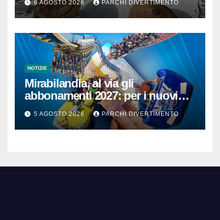
6 AGOSTO 2026
PARCHI DIVERTIMENTO
NOTIZIE
Mirabilandia, al via gli
abbonamenti 2027: per i nuovi
iscritti il 2026 è in omaggio
5 AGOSTO 2026
PARCHI DIVERTIMENTO