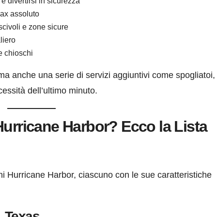
 e divertirsi in sicurezza
elax assoluto
scivoli e zone sicure
liero
 e chioschi
ma anche una serie di servizi aggiuntivi come spogliatoi,
essità dell’ultimo minuto.
Hurricane Harbor? Ecco la Lista
chi Hurricane Harbor, ciascuno con le sue caratteristiche
, Texas