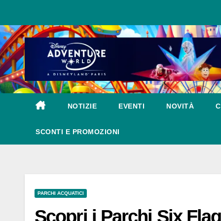
Salta
al
contenuto
NOTIZIE
EVENTI
NOVITÀ
C
SCONTI E PROMOZIONI
PARCHI ACQUATICI
Scopri i Parchi Six Fla