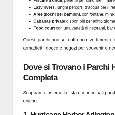
Piscine a onde
, perfette per simulare il mare
Lazy rivers
, lunghi percorsi d’acqua per il r
Aree giochi per bambini
, con fontane, mini-
Cabanas private
disponibili per affitto giorna
Food court
con una varietà di ristoranti, bar
Questi parchi non solo offrono divertimento, 
armadietti, docce e negozi per souvenir o nec
Dove si Trovano i Parchi 
Completa
Scopriamo insieme la lista dei principali par
uniche.
1.
Hurricane Harbor Arlington