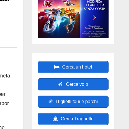
Cerca un hotel
meta
Cerca volo
per
Biglietti tour e parchi
rbor
Cerca Traghetto
no,