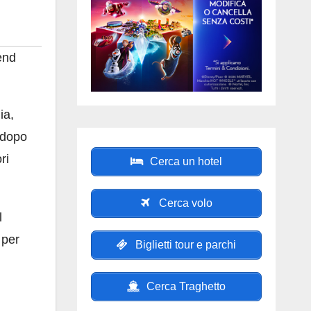
end
ia,
 dopo
ri
Cerca un hotel
Cerca volo
l
per
Biglietti tour e parchi
Cerca Traghetto