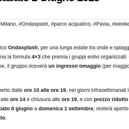
#Milano
,
#Ondaspash
,
#parco acquatico
,
#Pavia
,
#week
tico
Ondasplash
, per una lunga estate tra onde e spiagg
rna la formula
4×3
che premia i gruppi estivi organizzati:
ne, il gruppo riceverà
un ingresso omaggio
(per maggio
perto dalle
ore 10 alle ore 19
, nei giorni infrasettimanali i
 alle
ore 14
e chiusura alle
ore 19
, e con
prezzo ridotto
bato 8 giugno
a
domenica 1 settembre
, resterà aperto
ato
.