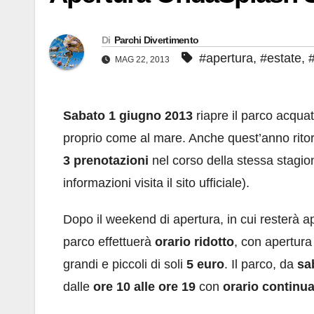
Di
Parchi Divertimento
#apertura
,
#estate
,
MAG 22, 2013
Sabato 1 giugno 2013
riapre il parco acqua
proprio come al mare. Anche quest’anno rito
3 prenotazioni
nel corso della stessa stagio
informazioni visita il sito ufficiale).
Dopo il weekend di apertura, in cui resterà a
parco effettuerà
orario ridotto
, con apertura
grandi e piccoli di soli
5 euro
. Il parco, da
sa
dalle
ore 10 alle ore 19
con
orario continu