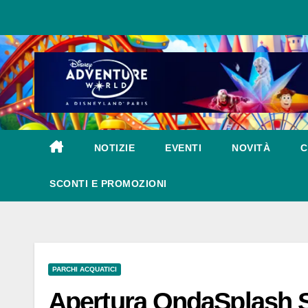
Salta
al
contenuto
NOTIZIE
EVENTI
NOVITÀ
C
SCONTI E PROMOZIONI
PARCHI ACQUATICI
Apertura OndaSplash 