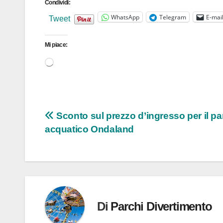
Condividi:
WhatsApp
Telegram
E-mai
Tweet
Mi piace:
Caricamento
in
corso…
Navigazione
Sconto sul prezzo d’ingresso per il pa
acquatico Ondaland
articoli
Di
Parchi Divertimento