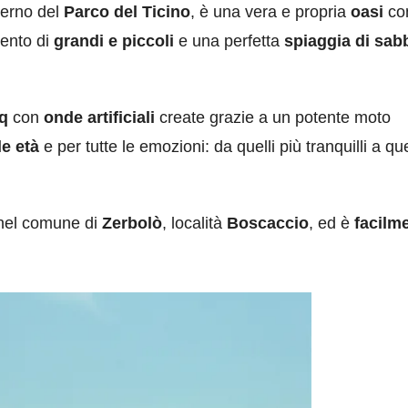
nterno del
Parco del Ticino
, è una vera e propria
oasi
co
imento di
grandi e piccoli
e una perfetta
spiaggia di sab
q
con
onde artificiali
create grazie a un potente moto
le età
e per tutte le emozioni: da quelli più tranquilli a que
 nel comune di
Zerbolò
, località
Boscaccio
, ed è
facilm