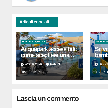
Articoli correlati
PARCHI ACQUATICI
PARCHI A
Acquapark accessibili:
Scivo
come scegliere una
bambi
struttura con
minim
AGO 6, 2026
PARCHI
AGO 3
passeggino o sedia a
sicur
rotelle
DIVERTIMENTO
DIVERT
Lascia un commento