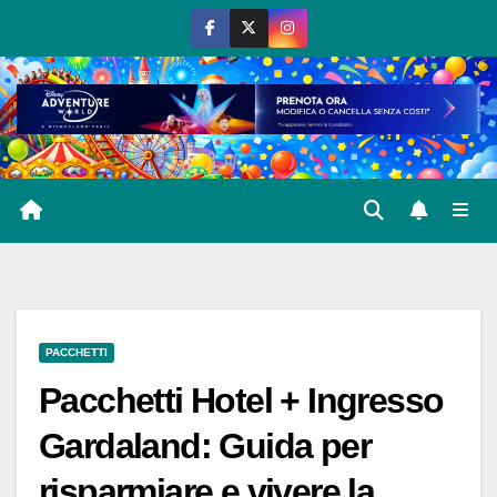
Salta
al
contenuto
PACCHETTI
Pacchetti Hotel + Ingresso
Gardaland: Guida per
risparmiare e vivere la