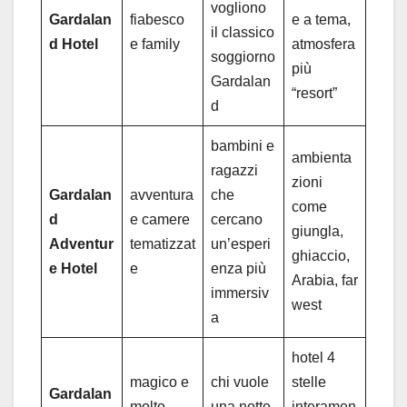
vogliono
Gardalan
fiabesco
e a tema,
il classico
d Hotel
e family
atmosfera
soggiorno
più
Gardalan
“resort”
d
bambini e
ambienta
ragazzi
zioni
Gardalan
avventura
che
come
d
e camere
cercano
giungla,
Adventur
tematizzat
un’esperi
ghiaccio,
e Hotel
e
enza più
Arabia, far
immersiv
west
a
hotel 4
magico e
chi vuole
stelle
Gardalan
molto
una notte
interamen