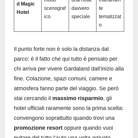
d Magic
scenograf
davvero
te
Hotel
ico
speciale
tematizzat
o
Il punto forte non è solo la distanza dal
parco: è il fatto che qui tutto è pensato per
chi arriva per vivere Gardaland dall’inizio alla
fine. Colazione, spazi comuni, camere e
atmosfera fanno parte del viaggio. Se però
stai cercando il
massimo risparmio
, gli
hotel ufficiali raramente sono la prima scelta:
convengono soprattutto quando trovi una
promozione resort
oppure quando vuoi
evitare del tutto l’auto una volta arrivato.