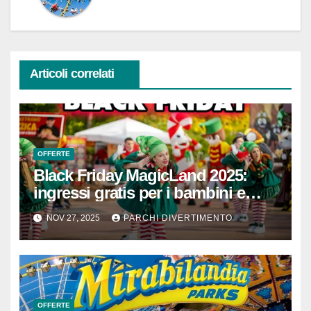
Articoli correlati
OFFERTE
Black Friday MagicLand 2025:
ingressi gratis per i bambini e
sconti straordinari su Magic
NOV 27, 2025
PARCHI DIVERTIMENTO
Christmas
OFFERTE