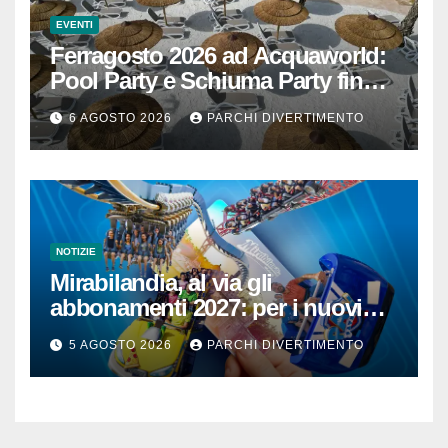
EVENTI
Ferragosto 2026 ad Acquaworld:
Pool Party e Schiuma Party fino a
mezzanotte
6 AGOSTO 2026
PARCHI DIVERTIMENTO
NOTIZIE
Mirabilandia, al via gli
abbonamenti 2027: per i nuovi
iscritti il 2026 è in omaggio
5 AGOSTO 2026
PARCHI DIVERTIMENTO