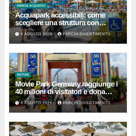
PARCHI ACQUATICI
Acquapark accessibili: come
scegliere una struttura con
passeggino o sedia a rotelle
6 AGOSTO 2026
PARCHI DIVERTIMENTO
NOTIZIE
Movie Park Germany raggiunge i
40 milioni di visitatori e dona
40.000 euro
6 AGOSTO 2026
PARCHI DIVERTIMENTO