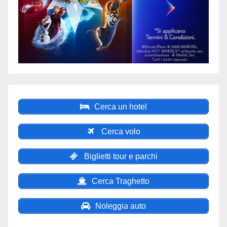
Cerca un hotel
Cerca volo
Biglietti tour e parchi
Cerca Traghetto
Noleggia auto