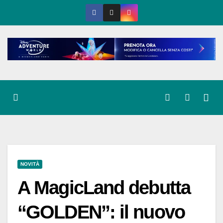
Salta
al
contenuto
NOVITÀ
A MagicLand debutta
“GOLDEN”: il nuovo