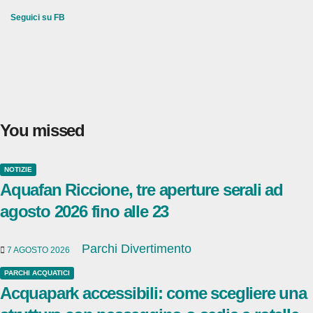
tua
Seguici su FB
e-
mail...
You missed
NOTIZIE
Aquafan Riccione, tre aperture serali ad
agosto 2026 fino alle 23
Parchi Divertimento
7 AGOSTO 2026
PARCHI ACQUATICI
Acquapark accessibili: come scegliere una