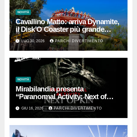
NOVITÀ
Cavallino Matto: arriva Dynamite,
il Disk’O Coaster più grande
d’Italia
LUG 30, 2026
PARCHI DIVERTIMENTO
NOVITÀ
Mirabilandia presenta
“Paranormal Activity: Next of
Kin”, la nuova horror house
GIU 16, 2026
PARCHI DIVERTIMENTO
dell’estate 2026