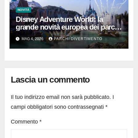
NOVITÀ
Disney Adventure World: la
grande novità europea dei parchi
a tema
MAG 4, 2026
PARCHI DIVERTIMENTO
Lascia un commento
Il tuo indirizzo email non sarà pubblicato.
I
campi obbligatori sono contrassegnati
*
Commento
*