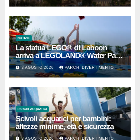
NOTIZIE
La statua LEGO® di Laboon
arriva a LEGOLAND® Water Park
Gardaland
3 AGOSTO 2026
PARCHI DIVERTIMENTO
PARCHI ACQUATICI
Scivoli acquatici per bambini:
altezze minime, età e sicurezza
3 AGOSTO 2026
PARCHI DIVERTIMENTO