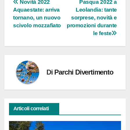
Navigazione
Novità 2022
Pasqua 2022 a
Aquaestate: arriva
Leolandia: tante
articoli
tornano, un nuovo
sorprese, novità e
scivolo mozzafiato
promozioni durante
le feste
Di
Parchi Divertimento
Articoli correlati