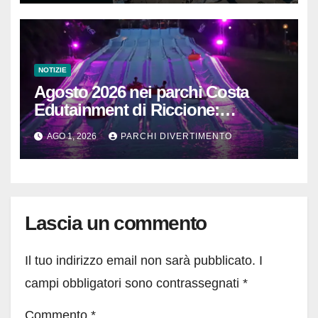
NOTIZIE
Agosto 2026 nei parchi Costa
Edutainment di Riccione:
DinsiemE, musica e notti con i
AGO 1, 2026
PARCHI DIVERTIMENTO
delfini
Lascia un commento
Il tuo indirizzo email non sarà pubblicato.
I
campi obbligatori sono contrassegnati
*
Commento
*