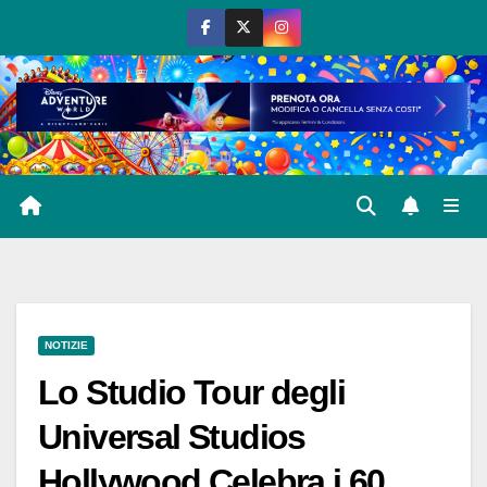
Salta
al
contenuto
NOTIZIE
Lo Studio Tour degli
Universal Studios
Hollywood Celebra i 60