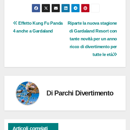
corso…
Navigazione
Effetto Kung Fu Panda
Riparte la nuova stagione
4 anche a Gardaland
di Gardaland Resort con
articoli
tante novità per un anno
ricco di divertimento per
tutte le età
Di
Parchi Divertimento
Articoli correlati