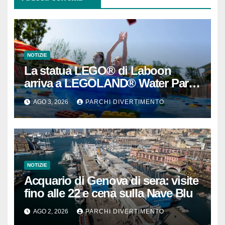
NOTIZIE
La statua LEGO® di Laboon
arriva a LEGOLAND® Water Park
Gardaland
AGO 3, 2026
PARCHI DIVERTIMENTO
NOTIZIE
Acquario di Genova di sera: visite
fino alle 22 e cena sulla Nave Blu
AGO 2, 2026
PARCHI DIVERTIMENTO