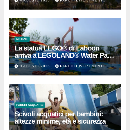
4 AGOSTO 2026
PARCHI DIVERTIMENTO
NOTIZIE
La statua LEGO® di Laboon
arriva a LEGOLAND® Water Park
Gardaland
3 AGOSTO 2026
PARCHI DIVERTIMENTO
PARCHI ACQUATICI
Scivoli acquatici per bambini:
altezze minime, età e sicurezza