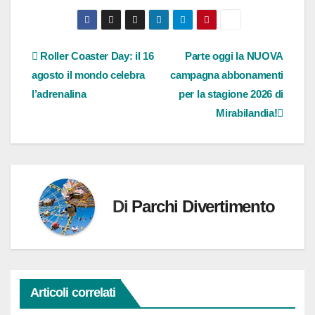
corso…
Navigazione
Roller Coaster Day: il 16
Parte oggi la NUOVA
agosto il mondo celebra
campagna abbonamenti
articoli
l’adrenalina
per la stagione 2026 di
Mirabilandia!
Di
Parchi Divertimento
Articoli correlati