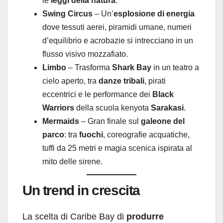
le
leggi della natura
.
Swing Circus
– Un’
esplosione di energia
dove tessuti aerei, piramidi umane, numeri
d’equilibrio e acrobazie si intrecciano in un
flusso visivo mozzafiato.
Limbo
– Trasforma
Shark Bay
in un teatro a
cielo aperto, tra
danze tribali
, pirati
eccentrici e le performance dei
Black
Warriors
della scuola kenyota
Sarakasi
.
Mermaids
– Gran finale sul
galeone del
parco
: tra
fuochi
, coreografie acquatiche,
tuffi da 25 metri e magia scenica ispirata al
mito delle sirene.
Un trend in crescita
La scelta di Caribe Bay di
produrre