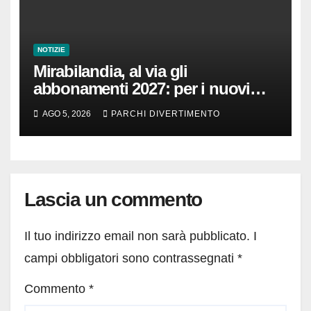
NOTIZIE
Mirabilandia, al via gli
abbonamenti 2027: per i nuovi
iscritti il 2026 è in omaggio
AGO 5, 2026
PARCHI DIVERTIMENTO
Lascia un commento
Il tuo indirizzo email non sarà pubblicato.
I
campi obbligatori sono contrassegnati
*
Commento
*