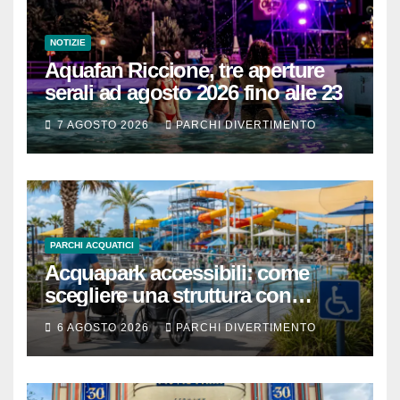
NOTIZIE
Aquafan Riccione, tre aperture
serali ad agosto 2026 fino alle 23
7 AGOSTO 2026
PARCHI DIVERTIMENTO
PARCHI ACQUATICI
Acquapark accessibili: come
scegliere una struttura con
passeggino o sedia a rotelle
6 AGOSTO 2026
PARCHI DIVERTIMENTO