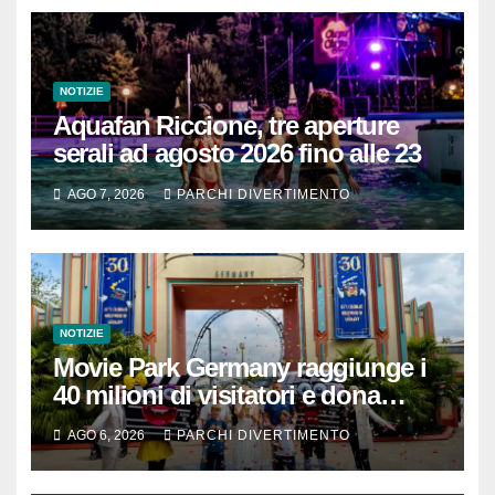
NOTIZIE
Aquafan Riccione, tre aperture
serali ad agosto 2026 fino alle 23
AGO 7, 2026
PARCHI DIVERTIMENTO
NOTIZIE
Movie Park Germany raggiunge i
40 milioni di visitatori e dona
40.000 euro
AGO 6, 2026
PARCHI DIVERTIMENTO