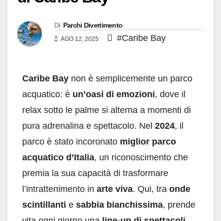
Di
Parchi Divertimento
#Caribe Bay
AGO 12, 2025
Caribe Bay
non è semplicemente un parco
acquatico: è
un’oasi di emozioni
, dove il
relax sotto le palme si alterna a momenti di
pura adrenalina e spettacolo. Nel
2024
, il
parco è stato incoronato
miglior parco
acquatico d’Italia
, un riconoscimento che
premia la sua capacità di trasformare
l’intrattenimento in
arte viva
. Qui, tra
onde
scintillanti
e
sabbia bianchissima
, prende
vita ogni giorno una
line-up di spettacoli