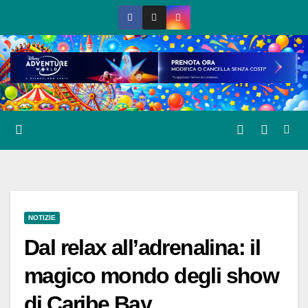
Salta
al
contenuto
NOTIZIE
Dal relax all’adrenalina: il
magico mondo degli show
di Caribe Bay