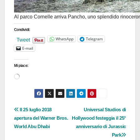
Al parco Cornelle arriva Pancho, uno splendido rinocero
Condividi:
WhatsApp
Telegram
Tweet
E-mail
Mi piace:
Caricamento
in
corso…
Navigazione
Il 25 luglio 2018
Universal Studios di
apertura del Warner Bros.
Hollywood festeggia il 25°
articoli
World Abu Dhabi
anniversario di Jurassic
Park