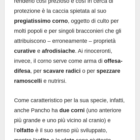
renderlo così prezioso e così in cerca di
protezione è la caccia spietata al suo
pregiatissimo corno
, oggetto di culto per
molti popoli e per singoli bracconieri che gli
attribuiscono – erroneamente – proprietà
curative
e
afrodisiache
. Ai rinoceronti,
invece, il corno serve come arma di
offesa-
difesa
, per
scavare radici
o per
spezzare
ramoscelli
e nutrirsi.
Come caratteristico per la sua specie, infatti,
anche Pancho ha
due corni
(uno anteriore
più grande e uno più vicino al cranio) e
l’
olfatto
è il suo senso più sviluppato,