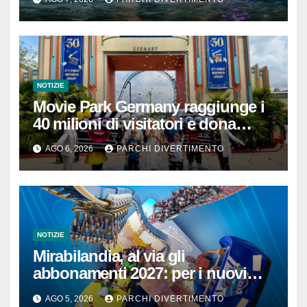
NOTIZIE
Movie Park Germany raggiunge i
40 milioni di visitatori e dona
40.000 euro
AGO 6, 2026
PARCHI DIVERTIMENTO
NOTIZIE
Mirabilandia, al via gli
abbonamenti 2027: per i nuovi
iscritti il 2026 è in omaggio
AGO 5, 2026
PARCHI DIVERTIMENTO