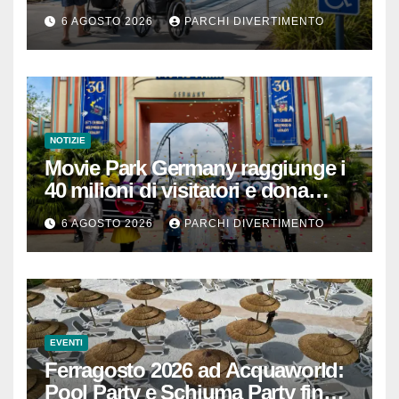
passeggino o sedia a rotelle
6 AGOSTO 2026
PARCHI DIVERTIMENTO
NOTIZIE
Movie Park Germany raggiunge i
40 milioni di visitatori e dona
40.000 euro
6 AGOSTO 2026
PARCHI DIVERTIMENTO
EVENTI
Ferragosto 2026 ad Acquaworld:
Pool Party e Schiuma Party fino a