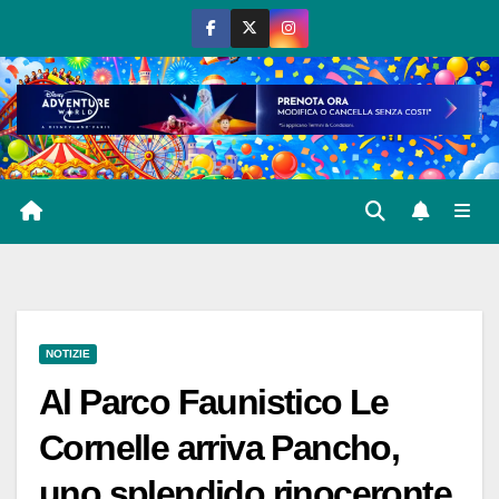
Salta
al
contenuto
NOTIZIE
Al Parco Faunistico Le
Cornelle arriva Pancho,
uno splendido rinoceronte