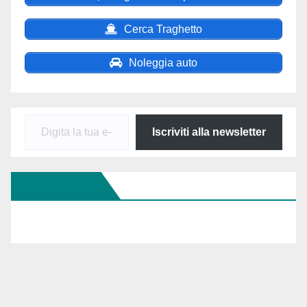
Cerca Traghetto
Noleggia auto
Digita
Iscriviti alla newsletter
la
tua
Seguici Su FB
e-
mail...