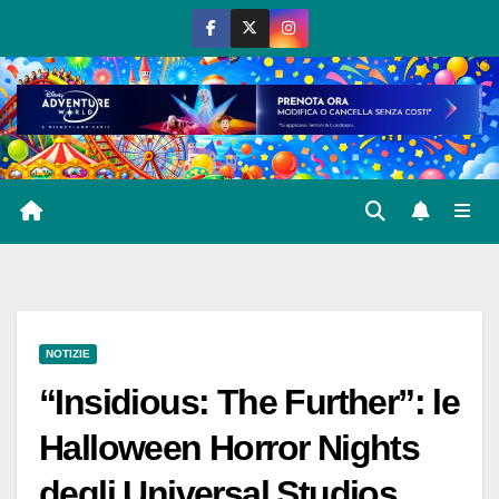
Salta
al
contenuto
NOTIZIE
“Insidious: The Further”: le
Halloween Horror Nights
degli Universal Studios