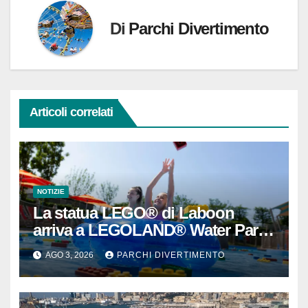
Di
Parchi Divertimento
Articoli correlati
NOTIZIE
La statua LEGO® di Laboon
arriva a LEGOLAND® Water Park
Gardaland
AGO 3, 2026
PARCHI DIVERTIMENTO