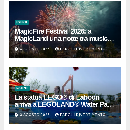
EVENTI
MagicFire Festival 2026: a
MagicLand una notte tra musica,
fuochi d’artificio e attrazioni
4 AGOSTO 2026
PARCHI DIVERTIMENTO
NOTIZIE
La statua LEGO® di Laboon
arriva a LEGOLAND® Water Park
Gardaland
3 AGOSTO 2026
PARCHI DIVERTIMENTO