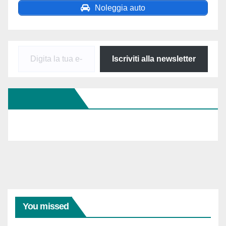
Noleggia auto
Digita
Iscriviti alla newsletter
la
tua
Seguici Su FB
e-
mail...
You missed