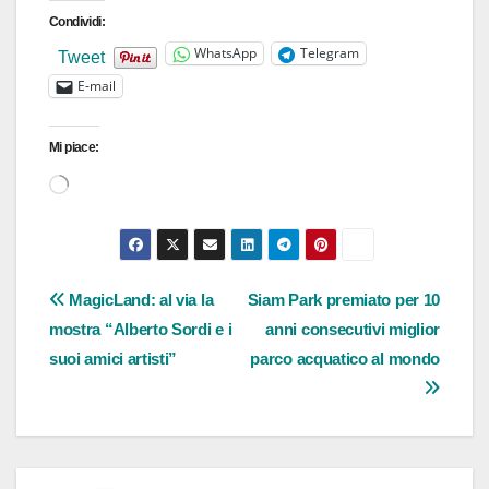
Condividi:
WhatsApp
Telegram
Tweet
E-mail
Mi piace:
Caricamento
in
corso…
Navigazione
MagicLand: al via la
Siam Park premiato per 10
mostra “Alberto Sordi e i
anni consecutivi miglior
articoli
suoi amici artisti”
parco acquatico al mondo