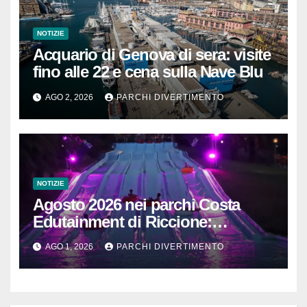
NOTIZIE
Acquario di Genova di sera: visite
fino alle 22 e cena sulla Nave Blu
AGO 2, 2026
PARCHI DIVERTIMENTO
NOTIZIE
Agosto 2026 nei parchi Costa
Edutainment di Riccione:
DinsiemE, musica e notti con i
AGO 1, 2026
PARCHI DIVERTIMENTO
delfini