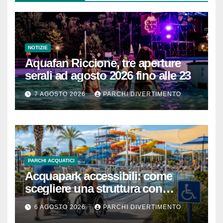
NOTIZIE
Aquafan Riccione, tre aperture
serali ad agosto 2026 fino alle 23
7 AGOSTO 2026
PARCHI DIVERTIMENTO
PARCHI ACQUATICI
Acquapark accessibili: come
scegliere una struttura con
passeggino o sedia a rotelle
6 AGOSTO 2026
PARCHI DIVERTIMENTO