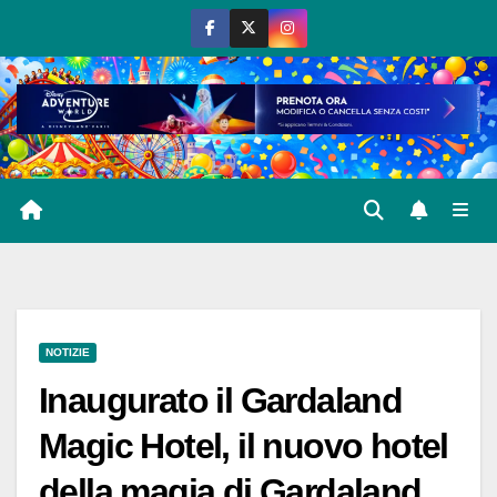
Salta
al
contenuto
NOTIZIE
Inaugurato il Gardaland
Magic Hotel, il nuovo hotel
della magia di Gardaland