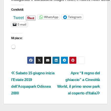
Condividi:
WhatsApp
Telegram
Tweet
E-mail
Mi piace:
Caricamento
in
corso…
Navigazione
Sabato 15 giugno inizia
Apre “Il regno del
l’Estate 2019
ghiaccio” a Cinecittà
articoli
dell’Acquapark Odissea
World, il primo snow park
2000
al coperto d’Italia