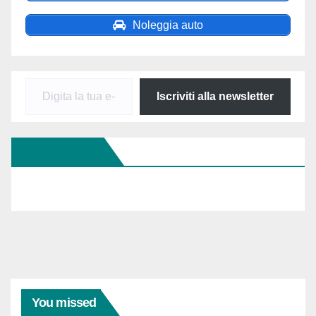
Noleggia auto
Digita
Iscriviti alla newsletter
la
tua
Seguici Su FB
e-
mail...
You missed