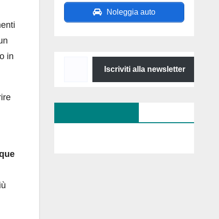
Noleggia auto
enti
 un
o in
Digita
Iscriviti alla newsletter
la
tua
ire
e-
SEGUICI SU FB
mail...
rque
iù