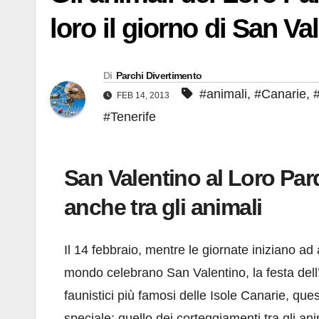
loro il giorno di San Va
Di
Parchi Divertimento
#animali
,
#Canarie
,
#
FEB 14, 2013
#Tenerife
San Valentino al Loro Parq
anche tra gli animali
Il 14 febbraio, mentre le giornate iniziano ad a
mondo celebrano San Valentino, la festa del
faunistici più famosi delle Isole Canarie, que
speciale: quello dei corteggiamenti tra gli ani