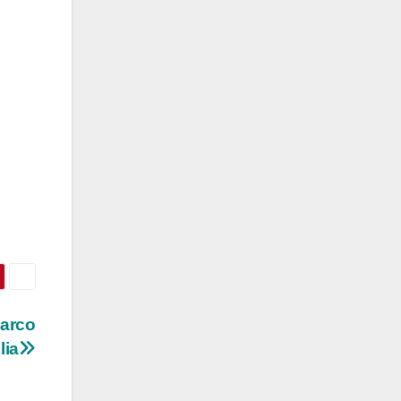
parco
lia