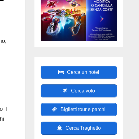
no
,
Cerca un hotel
Cerca volo
 il
Biglietti tour e parchi
hi
Cerca Traghetto