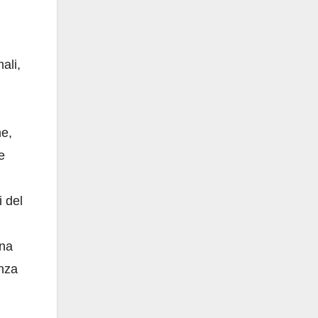
ali,
he,
e
i del
Una
anza