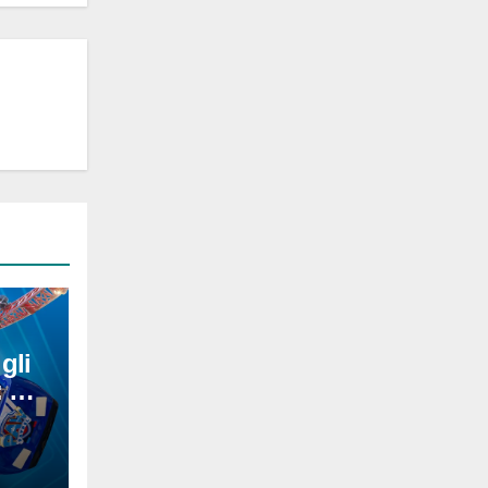
 gli
 per
26 è