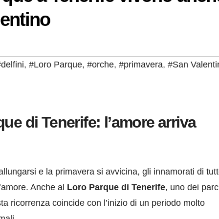
lentino
delfini
,
#Loro Parque
,
#orche
,
#primavera
,
#San Valenti
ue di Tenerife: l’amore arriva
llungarsi e la primavera si avvicina, gli innamorati di tutto
l’amore. Anche al
Loro Parque di Tenerife
, uno dei parc
sta ricorrenza coincide con l’inizio di un periodo molto
mali.