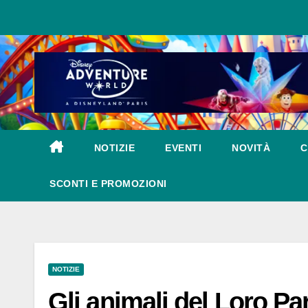
Salta
al
contenuto
NOTIZIE
EVENTI
NOVITÀ
C
SCONTI E PROMOZIONI
NOTIZIE
Gli animali del Loro P