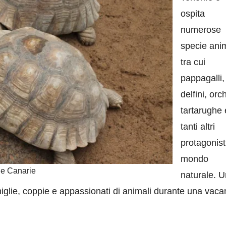
ospita
numerose
specie anim
tra cui
pappagalli,
delfini, orc
tartarughe 
tanti altri
protagonist
mondo
ole Canarie
naturale. 
miglie, coppie e appassionati di animali durante una vac