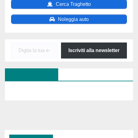
Cerca Traghetto
Noleggia auto
Digita
Iscriviti alla newsletter
la
tua
SEGUICI SU FB
e-
mail...