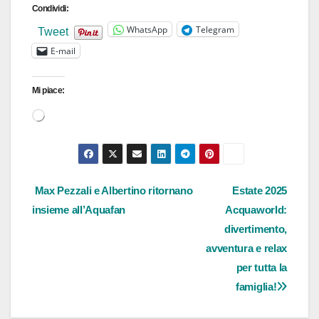
Condividi:
WhatsApp
Telegram
Tweet
E-mail
Mi piace:
Caricamento
in
corso…
Navigazione
Max Pezzali e Albertino ritornano
Estate 2025
insieme all’Aquafan
Acquaworld:
articoli
divertimento,
avventura e relax
per tutta la
famiglia!