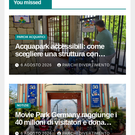
You missed
PARCHI ACQUATICI
Acquapark accessibili: come
scegliere una struttura con
passeggino o sedia a rotelle
6 AGOSTO 2026
PARCHI DIVERTIMENTO
NOTIZIE
Movie Park Germany raggiunge i
40 milioni di visitatori e dona
40.000 euro
6 AGOSTO 2026
PARCHI DIVERTIMENTO