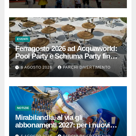
EVENTI
Ferragosto 2026 ad Acquaworld:
Pool Party e Schiuma Party fino a
mezzanotte
6 AGOSTO 2026
PARCHI DIVERTIMENTO
NOTIZIE
Mirabilandia, al via gli
abbonamenti 2027: per i nuovi
iscritti il 2026 è in omaggio