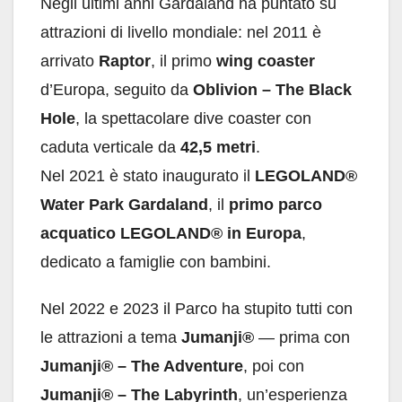
Negli ultimi anni Gardaland ha puntato su
attrazioni di livello mondiale: nel 2011 è
arrivato
Raptor
, il primo
wing coaster
d’Europa, seguito da
Oblivion – The Black
Hole
, la spettacolare dive coaster con
caduta verticale da
42,5 metri
.
Nel 2021 è stato inaugurato il
LEGOLAND®
Water Park Gardaland
, il
primo parco
acquatico LEGOLAND® in Europa
,
dedicato a famiglie con bambini.
Nel 2022 e 2023 il Parco ha stupito tutti con
le attrazioni a tema
Jumanji®
— prima con
Jumanji® – The Adventure
, poi con
Jumanji® – The Labyrinth
, un’esperienza