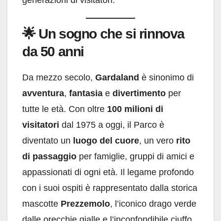
generazioni di visitatori.
🌟
Un sogno che si rinnova
da 50 anni
Da mezzo secolo,
Gardaland
è sinonimo di
avventura
,
fantasia
e
divertimento
per
tutte le età. Con oltre
100 milioni di
visitatori
dal 1975 a oggi, il Parco è
diventato un
luogo del cuore
, un vero
rito
di passaggio
per famiglie, gruppi di amici e
appassionati di ogni età. Il legame profondo
con i suoi ospiti è rappresentato dalla storica
mascotte
Prezzemolo
, l’iconico drago verde
dalle orecchie gialle e l’inconfondibile ciuffo