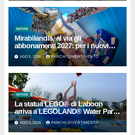
NOTIZIE
Mirabilandia, al via gli
abbonamenti 2027: per i nuovi
iscritti il 2026 è in omaggio
AGO 5, 2026
PARCHI DIVERTIMENTO
NOTIZIE
La statua LEGO® di Laboon
arriva a LEGOLAND® Water Park
Gardaland
AGO 3, 2026
PARCHI DIVERTIMENTO