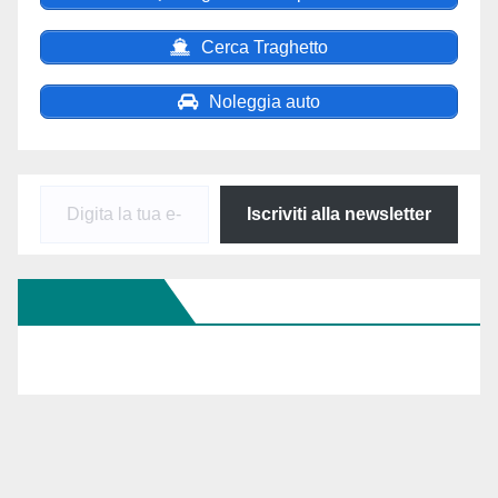
Cerca Traghetto
Noleggia auto
Digita
Iscriviti alla newsletter
la
tua
Seguici Su FB
e-
mail...