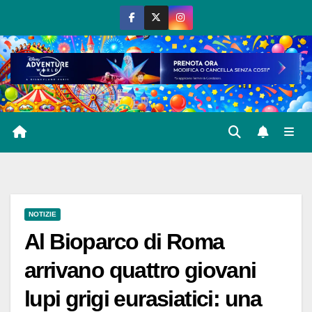
Salta
al
contenuto
NOTIZIE
Al Bioparco di Roma
arrivano quattro giovani
lupi grigi eurasiatici: una