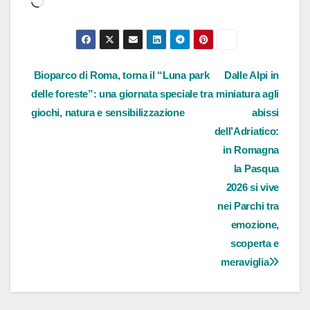
in
corso…
Navigazione
Bioparco di Roma, torna il “Luna park
Dalle Alpi in
delle foreste”: una giornata speciale tra
miniatura agli
articoli
giochi, natura e sensibilizzazione
abissi
dell’Adriatico:
in Romagna
la Pasqua
2026 si vive
nei Parchi tra
emozione,
scoperta e
meraviglia