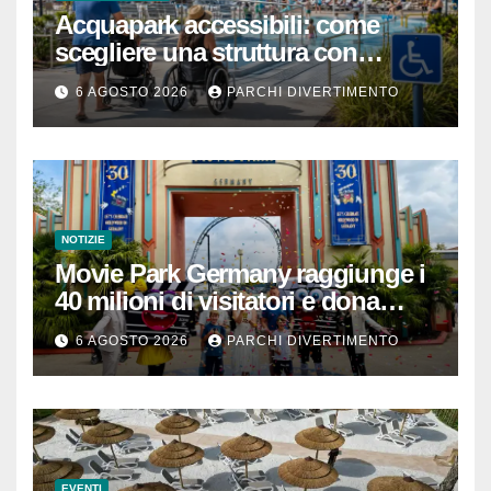
Acquapark accessibili: come
scegliere una struttura con
passeggino o sedia a rotelle
6 AGOSTO 2026
PARCHI DIVERTIMENTO
NOTIZIE
Movie Park Germany raggiunge i
40 milioni di visitatori e dona
40.000 euro
6 AGOSTO 2026
PARCHI DIVERTIMENTO
EVENTI