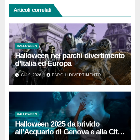
Articoli correlati
HALLOWEEN
Halloween nei parchi divertimento
d’Italia ed Europa
GIU 9, 2026
PARCHI DIVERTIMENTO
HALLOWEEN
Halloween 2025 da brivido
all’Acquario di Genova e alla Città
dei Bambini e dei Ragazzi