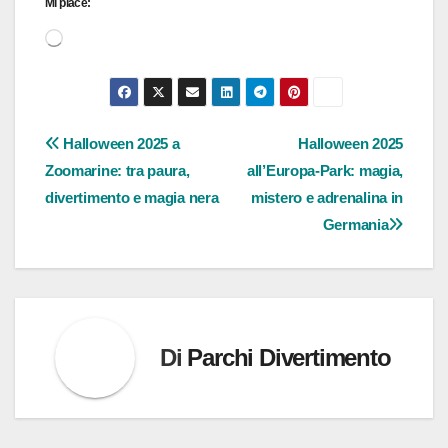
Mi piace:
Caricamento
in
corso…
Navigazione
Halloween 2025 a
Halloween 2025
Zoomarine: tra paura,
all’Europa-Park: magia,
articoli
divertimento e magia nera
mistero e adrenalina in
Germania
Di
Parchi Divertimento