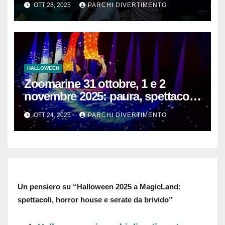
OTT 28, 2025
PARCHI DIVERTIMENTO
HALLOWEEN
Zoomarine 31 ottobre, 1 e 2
novembre 2025: paura, spettacolo
e divertimento per tutta la
OTT 24, 2025
PARCHI DIVERTIMENTO
famiglia!
Un pensiero su “Halloween 2025 a MagicLand:
spettacoli, horror house e serate da brivido”