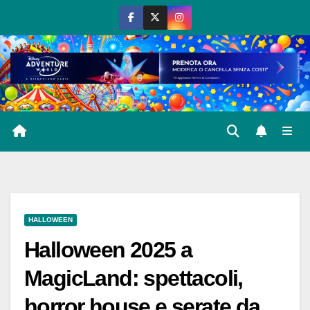
Salta
al
contenuto
HALLOWEEN
Halloween 2025 a
MagicLand: spettacoli,
horror house e serate da