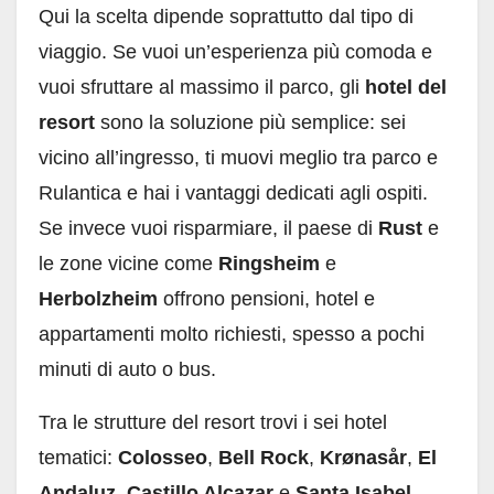
Qui la scelta dipende soprattutto dal tipo di
viaggio. Se vuoi un’esperienza più comoda e
vuoi sfruttare al massimo il parco, gli
hotel del
resort
sono la soluzione più semplice: sei
vicino all’ingresso, ti muovi meglio tra parco e
Rulantica e hai i vantaggi dedicati agli ospiti.
Se invece vuoi risparmiare, il paese di
Rust
e
le zone vicine come
Ringsheim
e
Herbolzheim
offrono pensioni, hotel e
appartamenti molto richiesti, spesso a pochi
minuti di auto o bus.
Tra le strutture del resort trovi i sei hotel
tematici:
Colosseo
,
Bell Rock
,
Krønasår
,
El
Andaluz
,
Castillo Alcazar
e
Santa Isabel
.